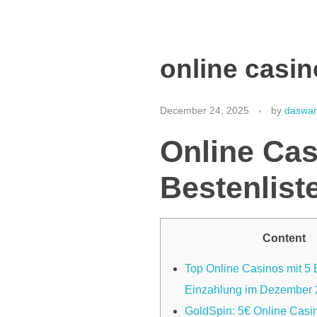
online casin
December 24, 2025
by
daswan
Online Cas
Bestenlist
Content
Top Online Casinos mit 5 
Einzahlung im Dezember
GoldSpin: 5€ Online Casin