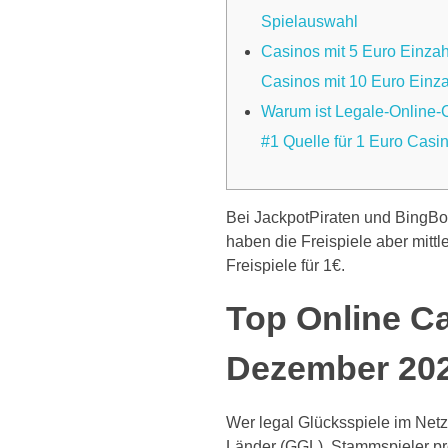
Spielauswahl
Casinos mit 5 Euro Einzah
Casinos mit 10 Euro Einz
Warum ist Legale-Online-
#1 Quelle für 1 Euro Casi
Bei JackpotPiraten und BingBo
haben die Freispiele aber mitt
Freispiele für 1€.
Top Online Ca
Dezember 20
Wer legal Glücksspiele im Netz
Länder (GGL). Stammspieler pr