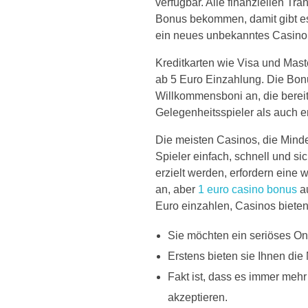
verfügbar. Alle finanziellen Tr
Bonus bekommen, damit gibt es 
ein neues unbekanntes Casino 
Kreditkarten wie Visa und Mas
ab 5 Euro Einzahlung. Die Bon
Willkommensboni an, die bereit
Gelegenheitsspieler als auch e
Die meisten Casinos, die Mind
Spieler einfach, schnell und si
erzielt werden, erfordern eine
an, aber
1 euro casino bonus
au
Euro einzahlen, Casinos bieten
Sie möchten ein seriöses Onl
Erstens bieten sie Ihnen die
Fakt ist, dass es immer mehr
akzeptieren.