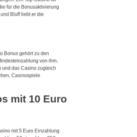
die für die Bonusaktivierung
nd Bluff liebt er die
no Bonus gehört zu den
 Mindesteinzahlung von ihm.
en und das Casino zugleich
ehen, Casinospiele
os mit 10 Euro
asino mit 5 Euro Einzahlung