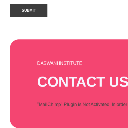
DASWANI INSTITUTE
CONTACT US
"MailChimp" Plugin is Not Activated!
In order