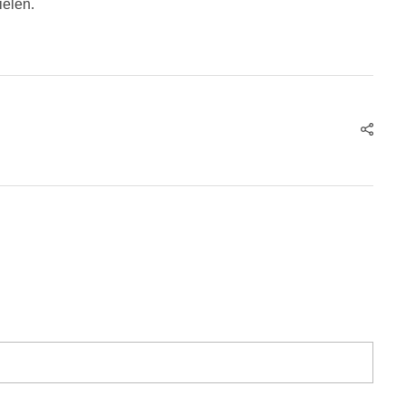
ielen.