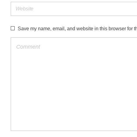
Save my name, email, and website in this browser for t