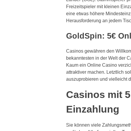
Freizeitspieler mit kleinen Ein
eine etwas höhere Mindesteinzah
Herausforderung an jedem Tisch
GoldSpin: 5€ On
Casinos gewähren den Willkomm
bekanntesten in der Welt der C
Kaum ein Online Casino verzich
attraktiver machen. Letztlich 
auszuprobieren und vielleicht 
Casinos mit 5
Einzahlung
Sie können viele Zahlungsmetho