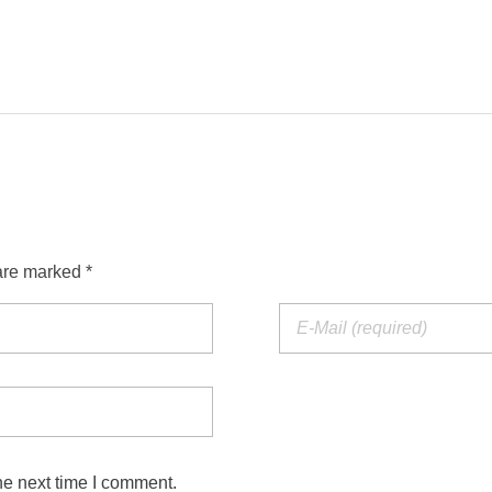
are marked *
he next time I comment.