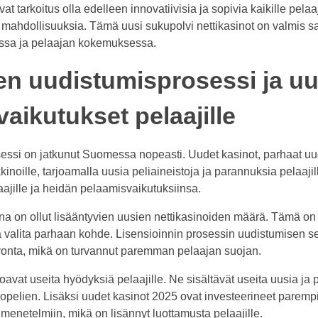
at tarkoitus olla edelleen innovatiivisia ja sopivia kaikille pela
n mahdollisuuksia. Tämä uusi sukupolvi nettikasinot on valmis sa
essa ja pelaajan kokemuksessa.
en uudistumisprosessi ja u
vaikutukset pelaajille
essi on jatkunut Suomessa nopeasti. Uudet kasinot, parhaat uu
kinoille, tarjoamalla uusia peliaineistoja ja parannuksia pelaaj
aajille ja heidän pelaamisvaikutuksiinsa.
a on ollut lisääntyvien uusien nettikasinoiden määrä. Tämä on
a valita parhaan kohde. Lisensioinnin prosessin uudistumisen 
vonta, mikä on turvannut paremman pelaajan suojan.
oavat useita hyödyksiä pelaajille. Ne sisältävät useita uusia ja
nopelien. Lisäksi uudet kasinot 2025 ovat investeerineet parempii
menetelmiin, mikä on lisännyt luottamusta pelaajille.