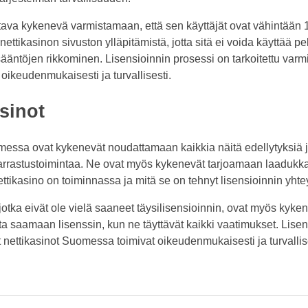
ava kykenevä varmistamaan, että sen käyttäjät ovat vähintään 1
ttikasinon sivuston ylläpitämistä, jotta sitä ei voida käyttää p
sääntöjen rikkominen. Lisensioinnin prosessi on tarkoitettu var
oikeudenmukaisesti ja turvallisesti.
sinot
essa ovat kykenevät noudattamaan kaikkia näitä edellytyksiä ja t
arrastustoimintaa. Ne ovat myös kykenevät tarjoamaan laadukkai
 nettikasino on toiminnassa ja mitä se on tehnyt lisensioinnin yht
otka eivät ole vielä saaneet täysilisensioinnin, ovat myös kyk
ita saamaan lisenssin, kun ne täyttävät kaikki vaatimukset. Lisen
 nettikasinot Suomessa toimivat oikeudenmukaisesti ja turvallise