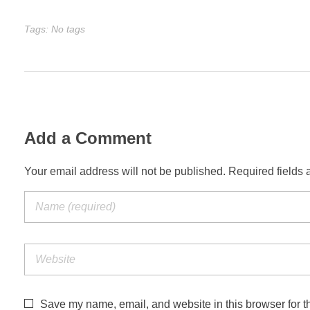
Tags: No tags
Add a Comment
Your email address will not be published. Required fields 
Save my name, email, and website in this browser for t