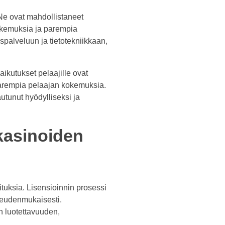
 Ne ovat mahdollistaneet
kokemuksia ja parempia
spalveluun ja tietotekniikkaan,
ikutukset pelaajille ovat
parempia pelaajan kokemuksia.
utunut hyödylliseksi ja
ikasinoiden
tuksia. Lisensioinnin prosessi
ikeudenmukaisesti.
in luotettavuuden,