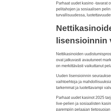
Parhaat uudet kasino -tavarat ov
pelitahojen ja sosiaalisen peli
turvallisuudessa, luotettavuud
Nettikasinoid
lisensioinnin 
Nettikasinoiden uudistumispros
ovat jatkuvasti avautuneet mark
on merkittävästi vaikuttanut pel
Uuden lisensioinnin seurauksen
vaihtoehtoja ja mahdollisuuksi
tarkemmat ja luotettavampi val
Parhaat uudet kasinot 2025 tarj
live-pelien ja sosiaalisten kasi
parempiin pelaajan tietosuojan 