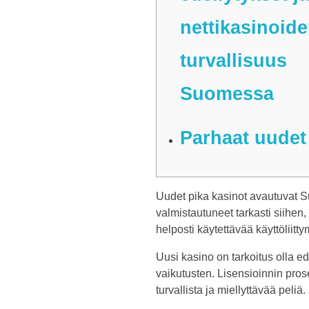
nettikasinoid
turvallisuus
Suomessa
Parhaat uudet
Uudet pika kasinot avautuvat 
valmistautuneet tarkasti siihen,
helposti käytettävää käyttöliitt
Uusi kasino on tarkoitus olla e
vaikutusten. Lisensioinnin prose
turvallista ja miellyttävää peliä.