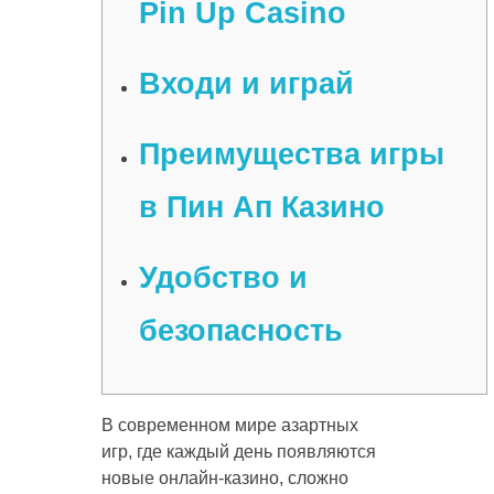
Pin Up Casino
Входи и играй
Преимущества игры
в Пин Ап Казино
Удобство и
безопасность
В современном мире азартных
игр, где каждый день появляются
новые онлайн-казино, сложно