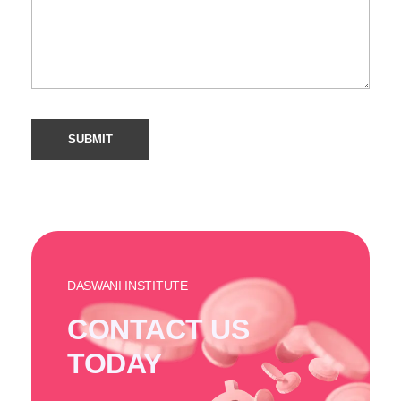
DASWANI INSTITUTE
CONTACT US
TODAY