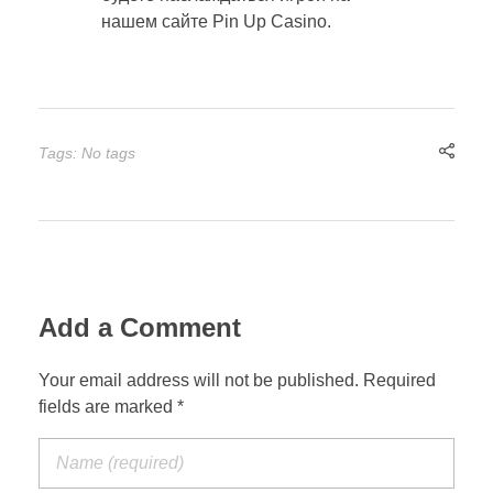
нашем сайте Pin Up Casino.
Tags: No tags
Add a Comment
Your email address will not be published. Required
fields are marked *