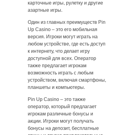
карточные игры, рулетку и другие
азартные игры.
Один из главных преимуществ Pin
Up Casino – это его мобильная
версия. Игроки могут играть на
любом устройстве, где есть доступ
к интернету, что делает игру
доступной для всех. Оператор
также предлагает игрокам
возможность играть с любым
устройством, включая смартфоны,
планшеты и компьютеры.
Pin Up Casino – это также
оператор, который предлагает
игрокам различные бонусы и
акции. Игроки могут получать
бонусы на депозит, бесплатные