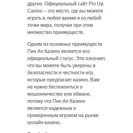
другие. Официальный сайт Pin Up
Casino – это место, где вы можете
играть в любое время и из любой
точки мира, получая при этом
множество преимуществ.
Одним из основных преимуществ
Пин Ап Казино является его
официальный статус. Это означает,
что вы можете быть уверены в
безопасности и честности игр,
которые предлагает казино. Вам
не нужно беспокоиться о
мошенничестве или обмане,
потому что Пин Ап Казино
является надежным и
проверенным игроком на рынке
онлайн-казино.