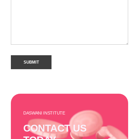
DASWANI INSTITUTE
CONTACT US