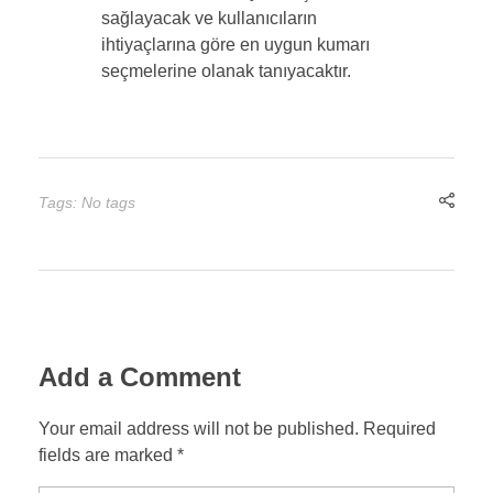
sağlayacak ve kullanıcıların
ihtiyaçlarına göre en uygun kumarı
seçmelerine olanak tanıyacaktır.
Tags: No tags
Add a Comment
Your email address will not be published. Required
fields are marked *