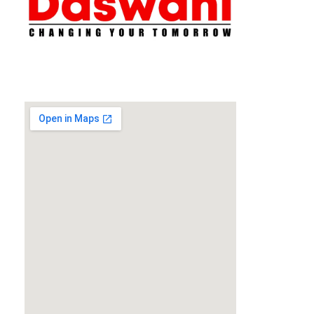
Daswani Classes
Changing Your Tomorrow