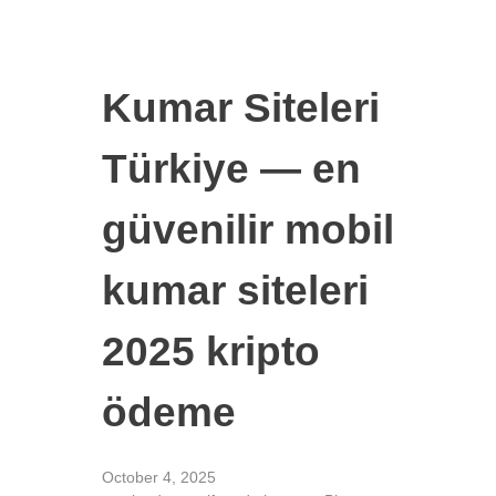
Kumar Siteleri
Türkiye — en
güvenilir mobil
kumar siteleri
2025 kripto
ödeme
October 4, 2025