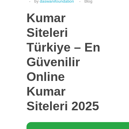
by
daswanifoundation
Blog
Kumar
Siteleri
Türkiye – En
Güvenilir
Online
Kumar
Siteleri 2025