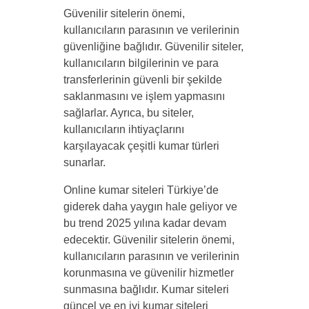
Güvenilir sitelerin önemi,
kullanıcıların parasının ve verilerinin
güvenliğine bağlıdır. Güvenilir siteler,
kullanıcıların bilgilerinin ve para
transferlerinin güvenli bir şekilde
saklanmasını ve işlem yapmasını
sağlarlar. Ayrıca, bu siteler,
kullanıcıların ihtiyaçlarını
karşılayacak çeşitli kumar türleri
sunarlar.
Online kumar siteleri Türkiye’de
giderek daha yaygın hale geliyor ve
bu trend 2025 yılına kadar devam
edecektir. Güvenilir sitelerin önemi,
kullanıcıların parasının ve verilerinin
korunmasına ve güvenilir hizmetler
sunmasına bağlıdır. Kumar siteleri
güncel ve en iyi kumar siteleri