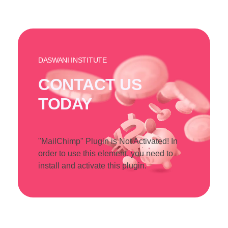
DASWANI INSTITUTE
CONTACT US
TODAY
"MailChimp" Plugin is Not Activated!
In
order to use this element, you need to
install and activate this plugin.