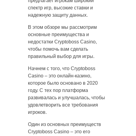
предлагает игрокам широкий
спектр игр, высокие ставки и
надежную защиту данных.
В этом обзоре мы рассмотрим
основные преимущества и
недостатки Cryptoboss Casino,
чтобы помочь вам сделать
правильный выбор для игры.
Начнем с того, что Cryptoboss
Casino – это онлайн-казино,
которое было основано в 2020
году. С тех пор платформа
развивалась и улучшалась, чтобы
удовлетворить все требования
игроков.
Один из основных преимуществ
Cryptoboss Casino – это его