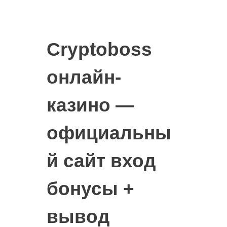
Cryptoboss
онлайн-
казино —
официальны
й сайт вход
бонусы +
вывод