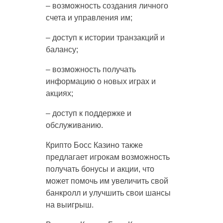
– возможность создания личного
счета и управления им;
– доступ к истории транзакций и
балансу;
– возможность получать
информацию о новых играх и
акциях;
– доступ к поддержке и
обслуживанию.
Крипто Босс Казино также
предлагает игрокам возможность
получать бонусы и акции, что
может помочь им увеличить свой
банкролл и улучшить свои шансы
на выигрыш.