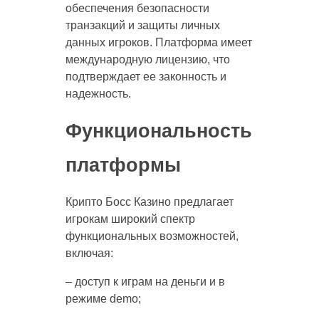
обеспечения безопасности
транзакций и защиты личных
данных игроков. Платформа имеет
международную лицензию, что
подтверждает ее законность и
надежность.
Функциональность
платформы
Крипто Босс Казино предлагает
игрокам широкий спектр
функциональных возможностей,
включая:
– доступ к играм на деньги и в
режиме demo;