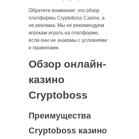
Обратите внимание: это обзор
платформы Cryptoboss Casino, а
не реклама. Мы не рекомендуем
игрокам играть на платформе,
если они не знакомы с условиями
и правилами.
Обзор онлайн-
казино
Cryptoboss
Преимущества
Cryptoboss казино