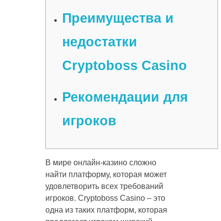
Преимущества и
недостатки
Cryptoboss Casino
Рекомендации для
игроков
В мире онлайн-казино сложно
найти платформу, которая может
удовлетворить всех требований
игроков. Cryptoboss Casino – это
одна из таких платформ, которая