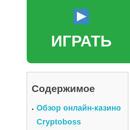
ИГРАТЬ
Содержимое
Обзор онлайн-казино
Cryptoboss