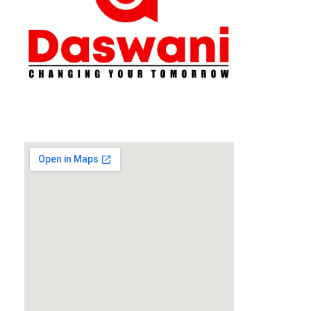
Daswani Classes
Changing Your Tomorrow