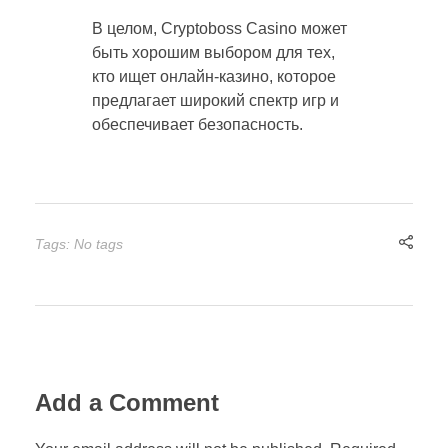
В целом, Cryptoboss Casino может
быть хорошим выбором для тех,
кто ищет онлайн-казино, которое
предлагает широкий спектр игр и
обеспечивает безопасность.
Tags: No tags
Add a Comment