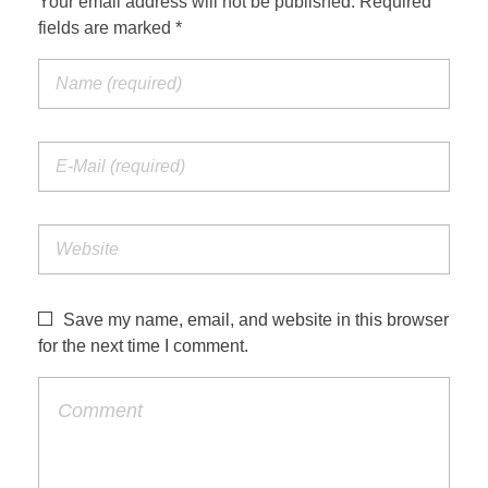
Your email address will not be published. Required
fields are marked *
Save my name, email, and website in this browser
for the next time I comment.