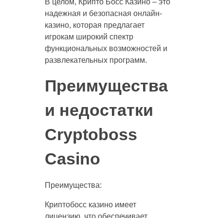
В целом, Крипто Босс Казино – это
надежная и безопасная онлайн-
казино, которая предлагает
игрокам широкий спектр
функциональных возможностей и
развлекательных программ.
Преимущества
и недостатки
Cryptoboss
Casino
Преимущества:
Криптобосс казино имеет
лицензию, что обеспечивает