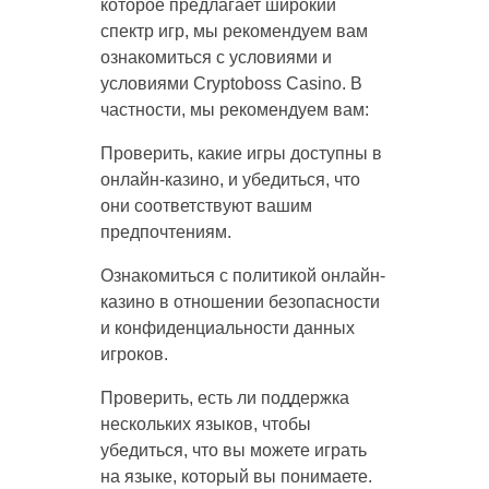
которое предлагает широкий
спектр игр, мы рекомендуем вам
ознакомиться с условиями и
условиями Cryptoboss Casino. В
частности, мы рекомендуем вам:
Проверить, какие игры доступны в
онлайн-казино, и убедиться, что
они соответствуют вашим
предпочтениям.
Ознакомиться с политикой онлайн-
казино в отношении безопасности
и конфиденциальности данных
игроков.
Проверить, есть ли поддержка
нескольких языков, чтобы
убедиться, что вы можете играть
на языке, который вы понимаете.