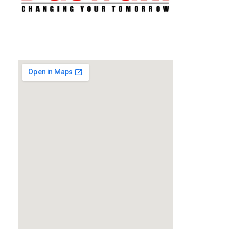
Daswani Classes
Changing Your Tomorrow