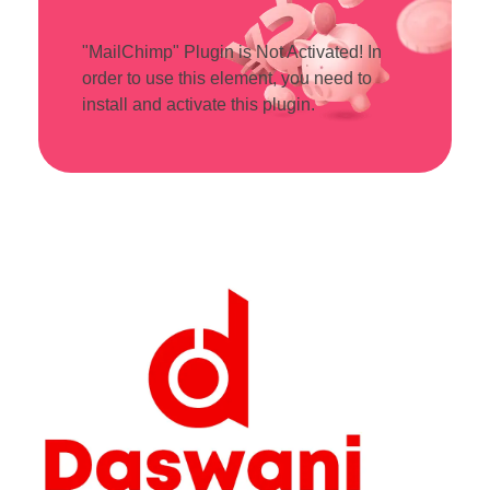
"MailChimp" Plugin is Not Activated!
In
order to use this element, you need to
install and activate this plugin.