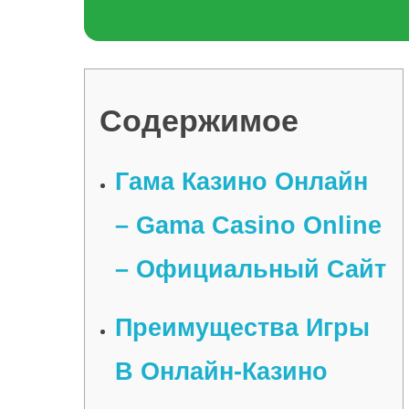
Содержимое
Гама Казино Онлайн
– Gama Casino Online
– Официальный Сайт
Преимущества Игры
В Онлайн-Казино