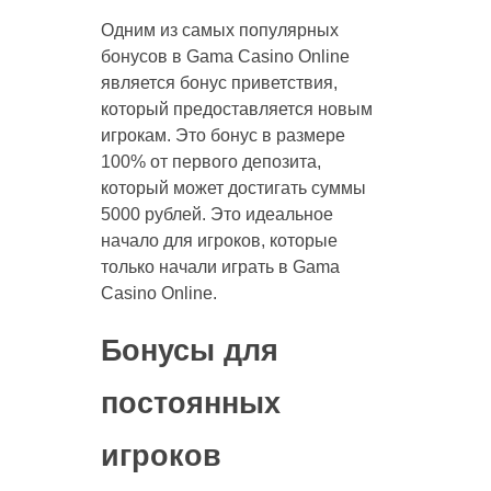
Одним из самых популярных
бонусов в Gama Casino Online
является бонус приветствия,
который предоставляется новым
игрокам. Это бонус в размере
100% от первого депозита,
который может достигать суммы
5000 рублей. Это идеальное
начало для игроков, которые
только начали играть в Gama
Casino Online.
Бонусы для
постоянных
игроков