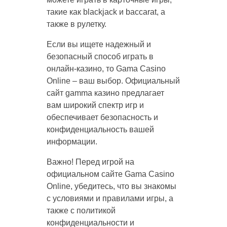
такие как blackjack и baccarat, а
также в рулетку.
Если вы ищете надежный и
безопасный способ играть в
онлайн-казино, то Gama Casino
Online – ваш выбор. Официальный
сайт gamma казино предлагает
вам широкий спектр игр и
обеспечивает безопасность и
конфиденциальность вашей
информации.
Важно! Перед игрой на
официальном сайте Gama Casino
Online, убедитесь, что вы знакомы
с условиями и правилами игры, а
также с политикой
конфиденциальности и