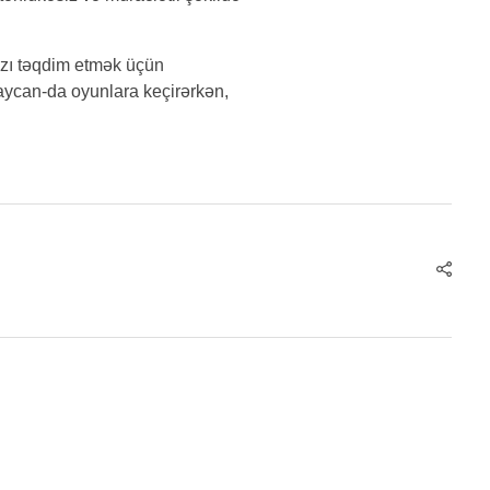
ızı təqdim etmək üçün
baycan-da oyunlara keçirərkən,