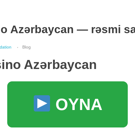
no Azərbaycan — rəsmi sa
dation
Blog
sino Azərbaycan
OYNA