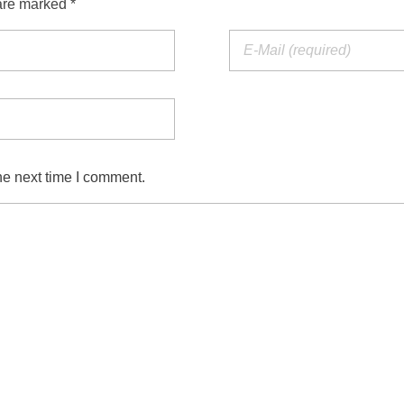
are marked *
he next time I comment.