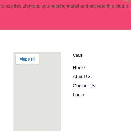
 to use this element, you need to install and activate this plugin.
Visit
Home
About Us
Contact Us
Login