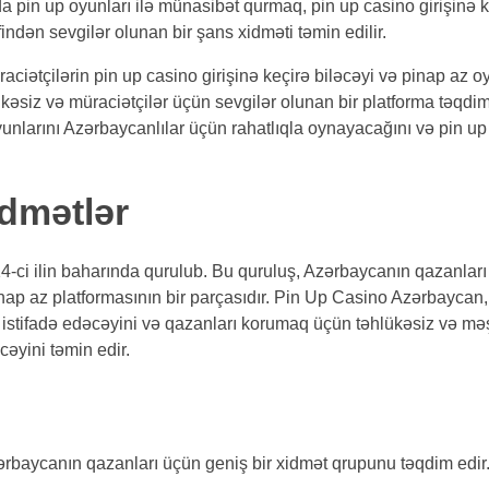
da pin up oyunları ilə münasibət qurmaq, pin up casino girişinə 
findən sevgilər olunan bir şans xidməti təmin edilir.
iətçilərin pin up casino girişinə keçirə biləcəyi və pinap az o
əsiz və müraciətçilər üçün sevgilər olunan bir platforma təqdim
yunlarını Azərbaycanlılar üçün rahatlıqla oynayacağını və pin up 
dmətlər
-ci ilin baharında qurulub. Bu quruluş, Azərbaycanın qazanla
nap az platformasının bir parçasıdır. Pin Up Casino Azərbaycan
 istifadə edəcəyini və qazanları korumaq üçün təhlükəsiz və mə
cəyini təmin edir.
baycanın qazanları üçün geniş bir xidmət qrupunu təqdim edir.