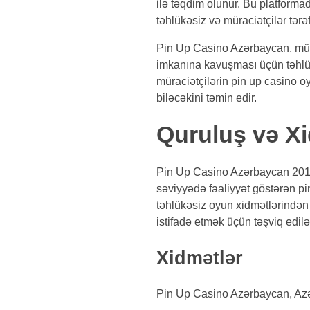
ilə təqdim olunur. Bu platforma
təhlükəsiz və müraciətçilər tərə
Pin Up Casino Azərbaycan, mürac
imkanına kavuşması üçün təhlük
müraciətçilərin pin up casino o
biləcəkini təmin edir.
Quruluş və Xi
Pin Up Casino Azərbaycan 2014
səviyyədə faaliyyət göstərən pi
təhlükəsiz oyun xidmətlərindən
istifadə etmək üçün təşviq edilə
Xidmətlər
Pin Up Casino Azərbaycan, Azər