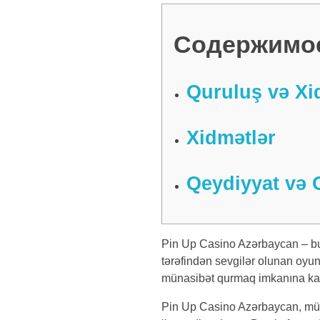
Содержимо
Quruluş və Xi
Xidmətlər
Qeydiyyat və 
Pin Up Casino Azərbaycan – bu 
tərəfindən sevgilər olunan oyun
münasibət qurmaq imkanına ka
Pin Up Casino Azərbaycan, müra