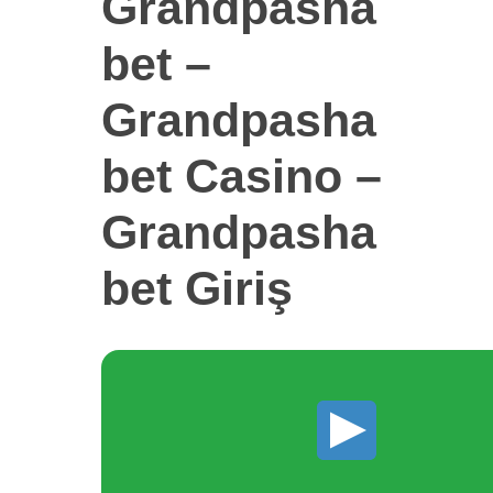
Grandpasha
bet –
Grandpasha
bet Casino –
Grandpasha
bet Giriş