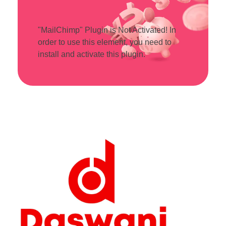
"MailChimp" Plugin is Not Activated!
In
order to use this element, you need to
install and activate this plugin.