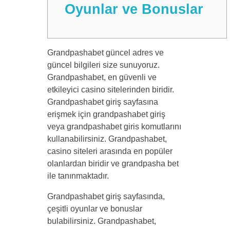
Oyunlar ve Bonuslar
Grandpashabet güncel adres ve
güncel bilgileri size sunuyoruz.
Grandpashabet, en güvenli ve
etkileyici casino sitelerinden biridir.
Grandpashabet giriş sayfasına
erişmek için grandpashabet giriş
veya grandpashabet giris komutlarını
kullanabilirsiniz. Grandpashabet,
casino siteleri arasında en popüler
olanlardan biridir ve grandpasha bet
ile tanınmaktadır.
Grandpashabet giriş sayfasında,
çeşitli oyunlar ve bonuslar
bulabilirsiniz. Grandpashabet,