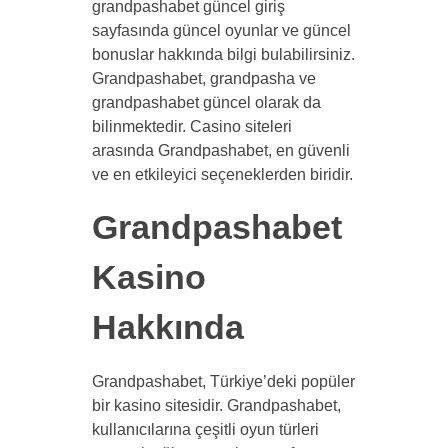
grandpashabet güncel giriş
sayfasında güncel oyunlar ve güncel
bonuslar hakkında bilgi bulabilirsiniz.
Grandpashabet, grandpasha ve
grandpashabet güncel olarak da
bilinmektedir. Casino siteleri
arasında Grandpashabet, en güvenli
ve en etkileyici seçeneklerden biridir.
Grandpashabet
Kasino
Hakkında
Grandpashabet, Türkiye’deki popüler
bir kasino sitesidir. Grandpashabet,
kullanıcılarına çeşitli oyun türleri