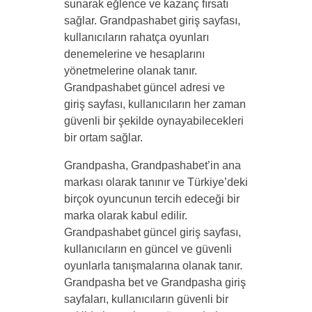
sunarak eğlence ve kazanç fırsatı
sağlar. Grandpashabet giriş sayfası,
kullanıcıların rahatça oyunları
denemelerine ve hesaplarını
yönetmelerine olanak tanır.
Grandpashabet güncel adresi ve
giriş sayfası, kullanıcıların her zaman
güvenli bir şekilde oynayabilecekleri
bir ortam sağlar.
Grandpasha, Grandpashabet’in ana
markası olarak tanınır ve Türkiye’deki
birçok oyuncunun tercih edeceği bir
marka olarak kabul edilir.
Grandpashabet güncel giriş sayfası,
kullanıcıların en güncel ve güvenli
oyunlarla tanışmalarına olanak tanır.
Grandpasha bet ve Grandpasha giriş
sayfaları, kullanıcıların güvenli bir