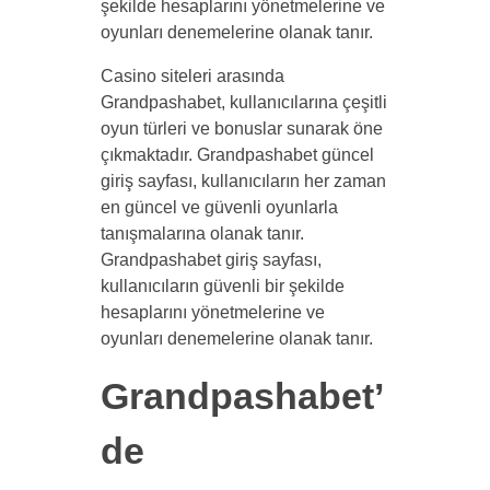
şekilde hesaplarını yönetmelerine ve
oyunları denemelerine olanak tanır.
Casino siteleri arasında
Grandpashabet, kullanıcılarına çeşitli
oyun türleri ve bonuslar sunarak öne
çıkmaktadır. Grandpashabet güncel
giriş sayfası, kullanıcıların her zaman
en güncel ve güvenli oyunlarla
tanışmalarına olanak tanır.
Grandpashabet giriş sayfası,
kullanıcıların güvenli bir şekilde
hesaplarını yönetmelerine ve
oyunları denemelerine olanak tanır.
Grandpashabet’
de