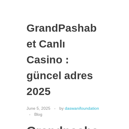
GrandPashab
et Canlı
Casino :
güncel adres
2025
June 5, 2025
by
daswanifoundation
Blog