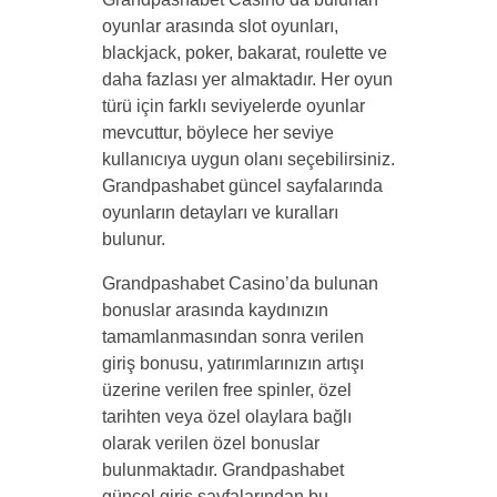
oyunlar arasında slot oyunları,
blackjack, poker, bakarat, roulette ve
daha fazlası yer almaktadır. Her oyun
türü için farklı seviyelerde oyunlar
mevcuttur, böylece her seviye
kullanıcıya uygun olanı seçebilirsiniz.
Grandpashabet güncel sayfalarında
oyunların detayları ve kuralları
bulunur.
Grandpashabet Casino’da bulunan
bonuslar arasında kaydınızın
tamamlanmasından sonra verilen
giriş bonusu, yatırımlarınızın artışı
üzerine verilen free spinler, özel
tarihten veya özel olaylara bağlı
olarak verilen özel bonuslar
bulunmaktadır. Grandpashabet
güncel giriş sayfalarından bu