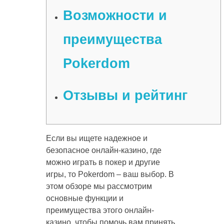
Возможности и
преимущества
Pokerdom
Отзывы и рейтинг
Если вы ищете надежное и
безопасное онлайн-казино, где
можно играть в покер и другие
игры, то Pokerdom – ваш выбор. В
этом обзоре мы рассмотрим
основные функции и
преимущества этого онлайн-
казино, чтобы помочь вам принять