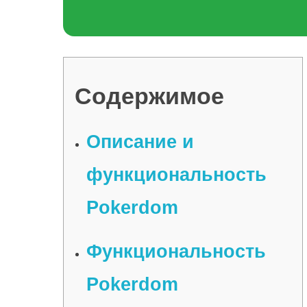
Содержимое
Описание и
функциональность
Pokerdom
Функциональность
Pokerdom