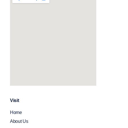
Visit
Home
About Us