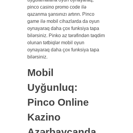
pinco casino promo code ilə
qazanma şansınızı artırın. Pinco
game ilə mobil cihazlarda da oyun
oynayaraq daha çox funksiya tapa
bilərsiniz. Pinko az tərəfindən təqdim
olunan tətbiqlər mobil oyun
oynayaraq daha çox funksiya tapa
bilərsiniz.
Mobil
Uyğunluq:
Pinco Online
Kazino
Azərbaycanda