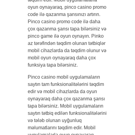
oyun oynayaraq, pinco casino promo
code ilə qazanma şansınızı artırın.
Pinco casino promo code ilə daha
çox qazanma şansı tapa bilərsiniz və
pinco game ilə oyun oynayın. Pinko
az tərəfindən təqdim olunan tətbiqlər
mobil cihazlarda da təqdim olunur və
mobil oyun oynayaraq daha çox
funksiya tapa bilərsiniz.
Pinco casino mobil uygulamaların
saytın tam funksionalitələrini təqdim
edir və mobil cihazlarda da oyun
oynayaraq daha çox qazanma şansı
tapa bilərsiniz. Mobil uygulamaların
saytın tətbiq edilən funksionalitələrini
və tələb olunan uyğunluq
məlumatlarını təqdim edir. Mobil
uygulamalarla oyun oynayaraq,