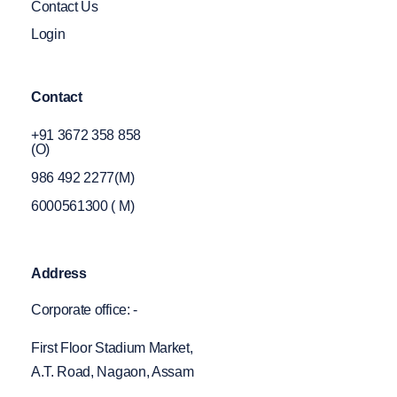
Contact Us
Login
Contact
+91 3672 358 858
(O)
986 492 2277(M)
6000561300 ( M)
Address
Corporate office: -
First Floor Stadium Market,
A.T. Road, Nagaon, Assam