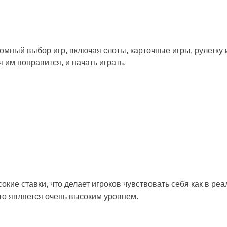
омный выбор игр, включая слоты, карточные игры, рулетку 
я им понравится, и начать играть.
окие ставки, что делает игроков чувствовать себя как в реа
что является очень высоким уровнем.