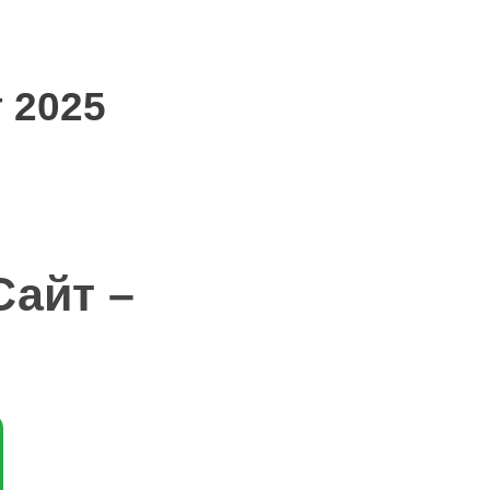
 2025
айт –