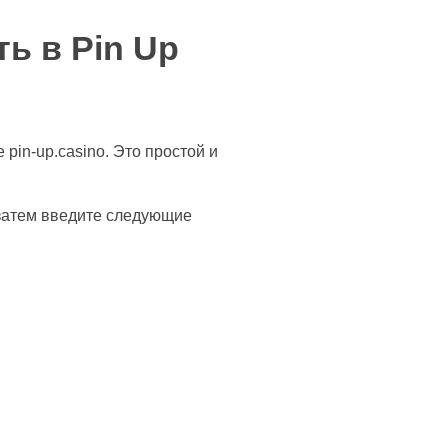
ь в Pin Up
pin-up.casino. Это простой и
 затем введите следующие