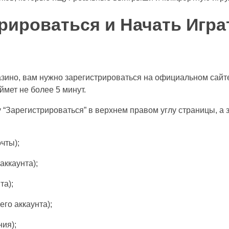
рироваться и Начать Играт
азино, вам нужно зарегистрироваться на официальном сайте 
ймет не более 5 минут.
у “Зарегистрироваться” в верхнем правом углу страницы, а
чты);
аккаунта);
та);
го аккаунта);
ния);