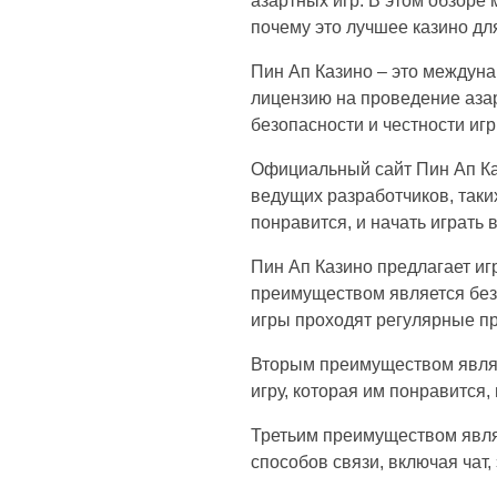
азартных игр. В этом обзоре
почему это лучшее казино для
Пин Ап Казино – это междуна
лицензию на проведение азарт
безопасности и честности игр
Официальный сайт Пин Ап Каз
ведущих разработчиков, таких
понравится, и начать играть 
Пин Ап Казино предлагает иг
преимуществом является безо
игры проходят регулярные пр
Вторым преимуществом являет
игру, которая им понравится,
Третьим преимуществом явля
способов связи, включая чат,