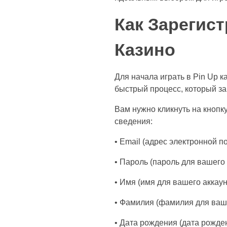
Как Зарегист
Казино
Для начала играть в Pin Up к
быстрый процесс, который за
Вам нужно кликнуть на кнопк
сведения:
• Email (адрес электронной по
• Пароль (пароль для вашего 
• Имя (имя для вашего аккаун
• Фамилия (фамилия для ваше
• Дата рождения (дата рожде