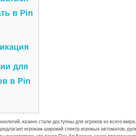
ть в Pin
фикация
ии для
в в Pin
нологий, казино стали доступны для игроков из всего мира.
редлагает игрокам широкий спектр игровых автоматов, руле