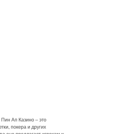
 Пин Ап Казино – это
тки, покера и других