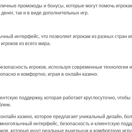
зличные промокоды и бонусы, которые могут помочь игрокам
 денег, так и в виде дополнительных игр.
ычный интерфейс, что позволяет игрокам из разных стран иг
игроков из всего мира.
безопасность игроков, используя современные технологии и
зопасно и комфортно, играя в онлайн казино.
ентскую поддержку, которая работает круглосуточно, чтобы
блем.
е онлайн казино, которое предлагает уникальный дизайн, бо
 многоязычный интерфейс, безопасность и клиентскую подде
ков, которые ищут реальные выигрыши и комфортную игру