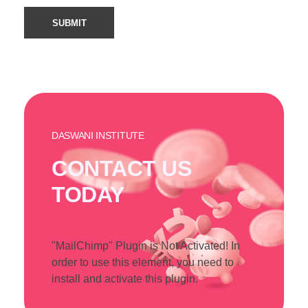
DASWANI INSTITUTE
CONTACT US
TODAY
"MailChimp" Plugin is Not Activated!
In
order to use this element, you need to
install and activate this plugin.