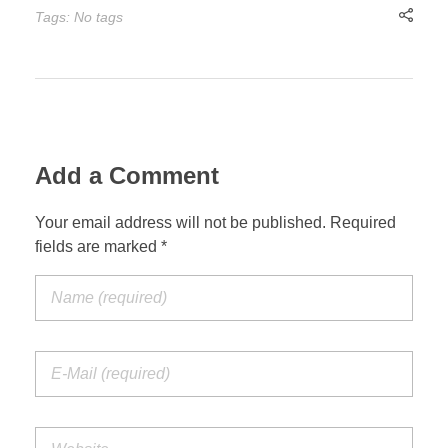
Tags: No tags
Add a Comment
Your email address will not be published. Required
fields are marked *