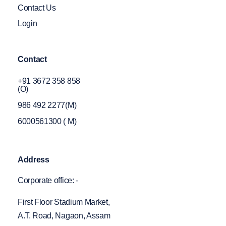
Contact Us
Login
Contact
+91 3672 358 858
(O)
986 492 2277(M)
6000561300 ( M)
Address
Corporate office: -
First Floor Stadium Market,
A.T. Road, Nagaon, Assam