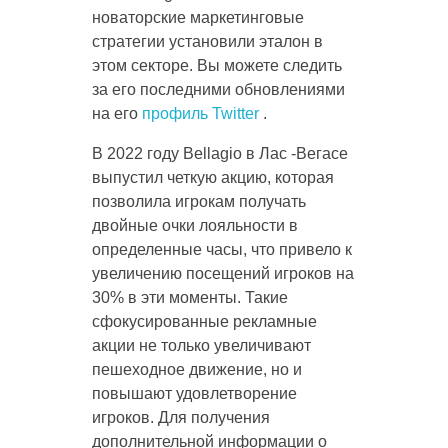
новаторские маркетинговые
стратегии установили эталон в
этом секторе. Вы можете следить
за его последними обновлениями
на его
профиль Twitter
.
В 2022 году Bellagio в Лас -Вегасе
выпустил четкую акцию, которая
позволила игрокам получать
двойные очки лояльности в
определенные часы, что привело к
увеличению посещений игроков на
30% в эти моменты. Такие
сфокусированные рекламные
акции не только увеличивают
пешеходное движение, но и
повышают удовлетворение
игроков. Для получения
дополнительной информации о