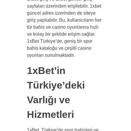
sayfaları üzerinden erişilebilir. 1xbet
güncel adres üzerinden de siteye
giriş yapılabilir. Bu, kullanıcıların her
tür bahis ve casino oyunlarına hızlı
ve kolay bir şekilde erişim sağlar.
1xBet Türkiye’de, geniş bir spor
bahis kataloğu ve çeşitli casino
oyunları sunulmaktadır.
1xBet’in
Türkiye’deki
Varlığı ve
Hizmetleri
1xBet, Türkiye’de spor bahisleri ve