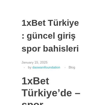
1xBet Türkiye
: güncel giriş
spor bahisleri
January 15, 2025
by
daswanifoundation
Blog
1xBet
Türkiye’de –
spor