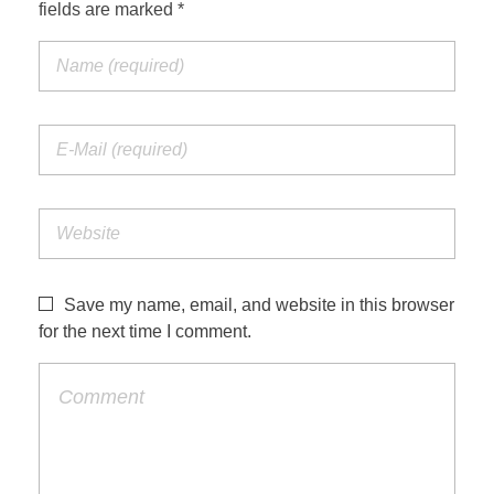
fields are marked *
Save my name, email, and website in this browser
for the next time I comment.