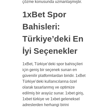
çözme konusunda uzmanlaşmıştır.
1xBet Spor
Bahisleri:
Türkiye’deki En
İyi Seçenekler
1xBet, Türkiye’deki spor bahisçileri
için geniş bir seçenek sunan en
güvenilir platformlardan biridir. 1xBet
Türkiye’deki kullanıcılarına özel
olarak tasarlanmış ve optimize
edilmiş bir arayüz sunar. 1xbet giriş,
1xbet türkiye ve 1xbet geleneksel
adreslerden herhangi birini