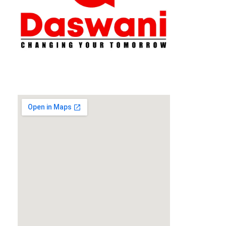
Daswani Classes
Changing Your Tomorrow