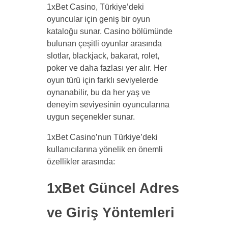
1xBet Casino, Türkiye’deki
oyuncular için geniş bir oyun
kataloğu sunar. Casino bölümünde
bulunan çeşitli oyunlar arasında
slotlar, blackjack, bakarat, rolet,
poker ve daha fazlası yer alır. Her
oyun türü için farklı seviyelerde
oynanabilir, bu da her yaş ve
deneyim seviyesinin oyuncularına
uygun seçenekler sunar.
1xBet Casino’nun Türkiye’deki
kullanıcılarına yönelik en önemli
özellikler arasında:
1xBet Güncel Adres
ve Giriş Yöntemleri