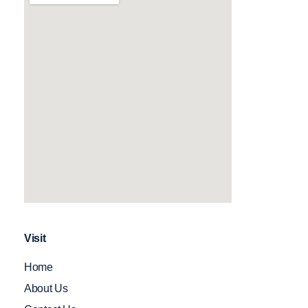
Visit
Home
About Us