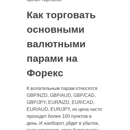
Как торговать
основными
валютными
парами на
Форекс
К волатильным парам относятся
GBP/NZD, GBP/AUD, GBP/CAD,
GBP/JPY, EUR/NZD, EUR/CAD,
EUR/AUD, EUR/JPY, их цена часто
проходит более 100 пунктов в
день. И наоборот, уйдет в убыток,