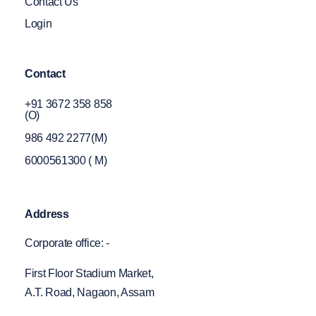
Contact Us
Login
Contact
+91 3672 358 858
(O)
986 492 2277(M)
6000561300 ( M)
Address
Corporate office: -
First Floor Stadium Market,
A.T. Road, Nagaon, Assam