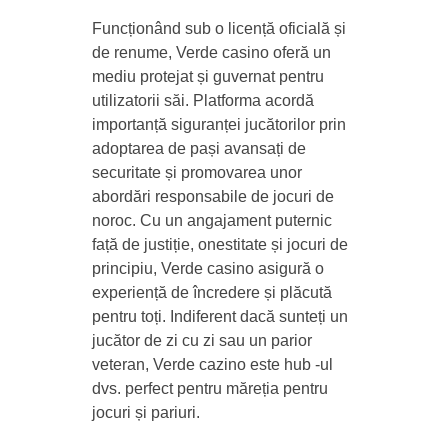
Funcționând sub o licență oficială și
de renume, Verde casino oferă un
mediu protejat și guvernat pentru
utilizatorii săi. Platforma acordă
importanță siguranței jucătorilor prin
adoptarea de pași avansați de
securitate și promovarea unor
abordări responsabile de jocuri de
noroc. Cu un angajament puternic
față de justiție, onestitate și jocuri de
principiu, Verde casino asigură o
experiență de încredere și plăcută
pentru toți. Indiferent dacă sunteți un
jucător de zi cu zi sau un parior
veteran, Verde cazino este hub -ul
dvs. perfect pentru măreția pentru
jocuri și pariuri.