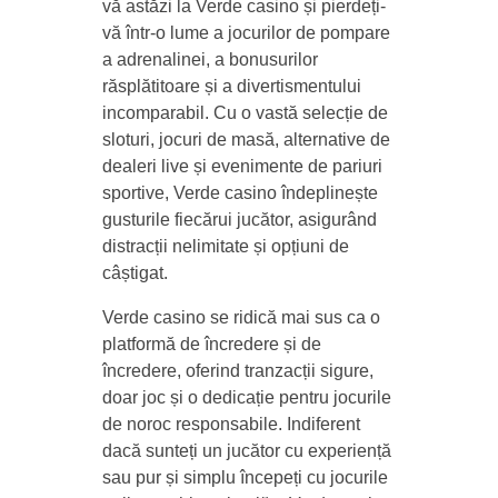
vă astăzi la Verde casino și pierdeți-
vă într-o lume a jocurilor de pompare
a adrenalinei, a bonusurilor
răsplătitoare și a divertismentului
incomparabil. Cu o vastă selecție de
sloturi, jocuri de masă, alternative de
dealeri live și evenimente de pariuri
sportive, Verde casino îndeplinește
gusturile fiecărui jucător, asigurând
distracții nelimitate și opțiuni de
câștigat.
Verde casino se ridică mai sus ca o
platformă de încredere și de
încredere, oferind tranzacții sigure,
doar joc și o dedicație pentru jocurile
de noroc responsabile. Indiferent
dacă sunteți un jucător cu experiență
sau pur și simplu începeți cu jocurile