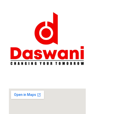
Daswani Classes
Changing Your Tomorrow