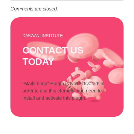
Comments are closed.
DASWANI INSTITUTE
CONTACT US
TODAY
"MailChimp" Plugin is Not Activated!
In
order to use this element, you need to
install and activate this plugin.