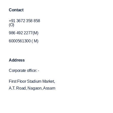
Contact
+91 3672 358 858
(O)
986 492 2277(M)
6000561300 ( M)
Address
Corporate office: -
First Floor Stadium Market,
A.T. Road, Nagaon, Assam