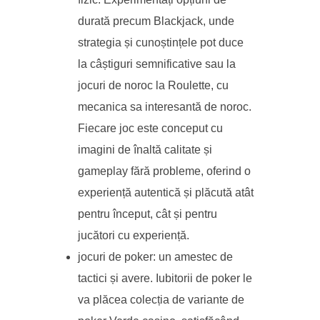
durată precum Blackjack, unde
strategia și cunoștințele pot duce
la câștiguri semnificative sau la
jocuri de noroc la Roulette, cu
mecanica sa interesantă de noroc.
Fiecare joc este conceput cu
imagini de înaltă calitate și
gameplay fără probleme, oferind o
experiență autentică și plăcută atât
pentru început, cât și pentru
jucători cu experiență.
jocuri de poker: un amestec de
tactici și avere. Iubitorii de poker le
va plăcea colecția de variante de