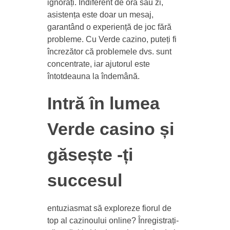
ignorați. Indiferent de oră sau zi,
asistența este doar un mesaj,
garantând o experiență de joc fără
probleme. Cu Verde cazino, puteți fi
încrezător că problemele dvs. sunt
concentrate, iar ajutorul este
întotdeauna la îndemână.
Intră în lumea
Verde casino și
găsește -ți
succesul
entuziasmat să exploreze fiorul de
top al cazinoului online? Înregistrați-