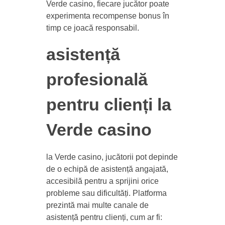
Verde casino, fiecare jucător poate
experimenta recompense bonus în
timp ce joacă responsabil.
asistență
profesională
pentru clienți la
Verde casino
la Verde casino, jucătorii pot depinde
de o echipă de asistență angajată,
accesibilă pentru a sprijini orice
probleme sau dificultăți. Platforma
prezintă mai multe canale de
asistență pentru clienți, cum ar fi: