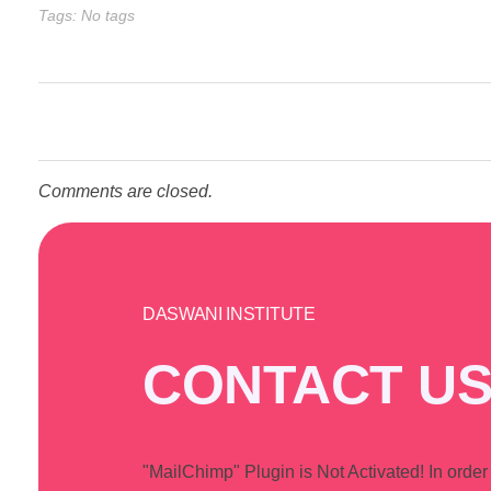
Tags: No tags
Comments are closed.
DASWANI INSTITUTE
CONTACT US
"MailChimp" Plugin is Not Activated!
In order