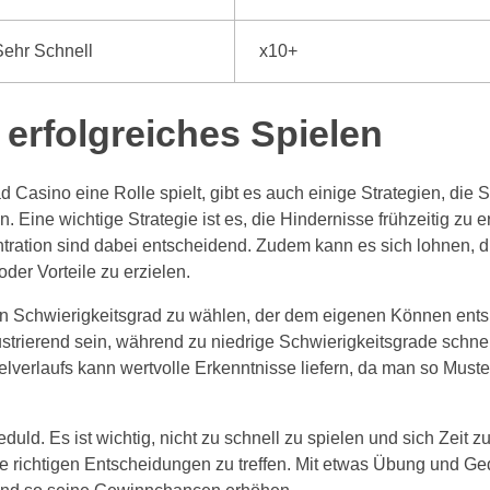
Sehr Schnell
x10+
r erfolgreiches Spielen
Casino eine Rolle spielt, gibt es auch einige Strategien, die
 Eine wichtige Strategie ist es, die Hindernisse frühzeitig zu 
ation sind dabei entscheidend. Zudem kann es sich lohnen, d
der Vorteile zu erzielen.
gen Schwierigkeitsgrad zu wählen, der dem eigenen Können ents
strierend sein, während zu niedrige Schwierigkeitsgrade schne
lverlaufs kann wertvolle Erkenntnisse liefern, da man so Mu
Geduld. Es ist wichtig, nicht zu schnell zu spielen und sich Zeit
die richtigen Entscheidungen zu treffen. Mit etwas Übung und G