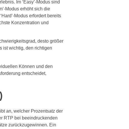
rlebnis. Im ‘Easy’-Modus sind
m’-Modus erhöht sich die
Hard’-Modus erfordert bereits
chste Konzentration und
chwierigkeitsgrad, desto größer
ist wichtig, den richtigen
ividuellen Können und den
sforderung entscheidet,
)
ibt an, welcher Prozentsatz der
 der RTP bei beeindruckenden
sätze zurückzugewinnen. Ein