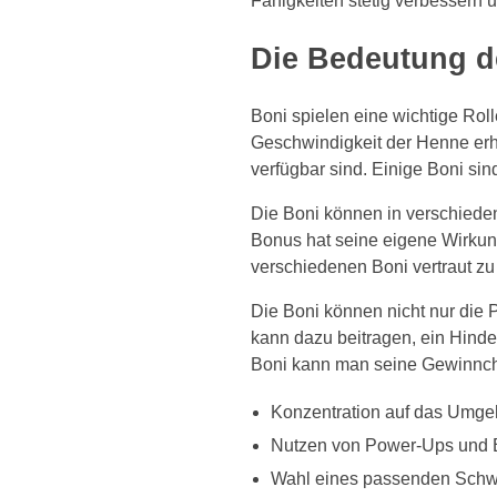
Fähigkeiten stetig verbessern
Die Bedeutung d
Boni spielen eine wichtige Ro
Geschwindigkeit der Henne erhö
verfügbar sind. Einige Boni sin
Die Boni können in verschieden
Bonus hat seine eigene Wirkung
verschiedenen Boni vertraut z
Die Boni können nicht nur die 
kann dazu beitragen, ein Hinde
Boni kann man seine Gewinnch
Konzentration auf das Umge
Nutzen von Power-Ups und 
Wahl eines passenden Schwi