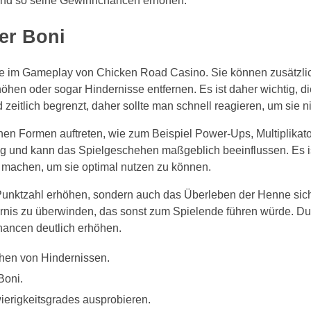
 und so seine Gewinnchancen erhöhen.
er Boni
lle im Gameplay von Chicken Road Casino. Sie können zusätzlic
hen oder sogar Hindernisse entfernen. Es ist daher wichtig, di
d zeitlich begrenzt, daher sollte man schnell reagieren, um sie n
en Formen auftreten, wie zum Beispiel Power-Ups, Multiplikato
 und kann das Spielgeschehen maßgeblich beeinflussen. Es ist
u machen, um sie optimal nutzen zu können.
Punktzahl erhöhen, sondern auch das Überleben der Henne siche
rnis zu überwinden, das sonst zum Spielende führen würde. Du
ancen deutlich erhöhen.
hen von Hindernissen.
Boni.
erigkeitsgrades ausprobieren.