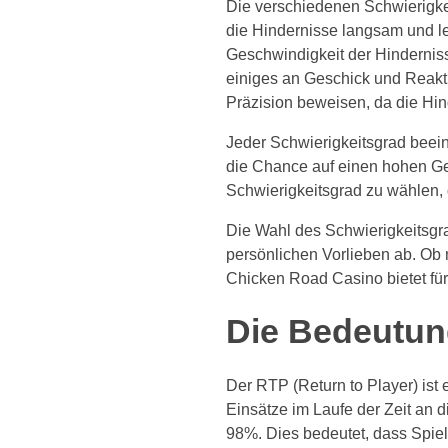
Die verschiedenen Schwierigkei
die Hindernisse langsam und le
Geschwindigkeit der Hinderniss
einiges an Geschick und Reakt
Präzision beweisen, da die Hin
Jeder Schwierigkeitsgrad beein
die Chance auf einen hohen Gewi
Schwierigkeitsgrad zu wählen, 
Die Wahl des Schwierigkeitsgra
persönlichen Vorlieben ab. Ob 
Chicken Road Casino bietet für
Die Bedeutung
Der RTP (Return to Player) ist 
Einsätze im Laufe der Zeit an 
98%. Dies bedeutet, dass Spiel