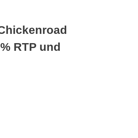
 Chickenroad
98% RTP und