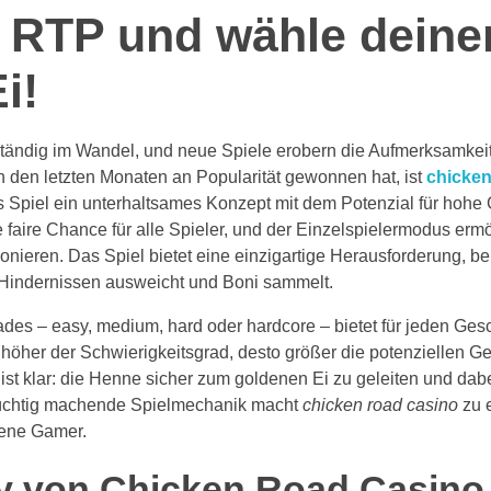
% RTP und wähle dein
i!
 ständig im Wandel, und neue Spiele erobern die Aufmerksamkeit
in den letzten Monaten an Popularität gewonnen hat, ist
chicken
s Spiel ein unterhaltsames Konzept mit dem Potenzial für hohe
e faire Chance für alle Spieler, und der Einzelspielermodus erm
ionieren. Das Spiel bietet eine einzigartige Herausforderung, b
Hindernissen ausweicht und Boni sammelt.
ades – easy, medium, hard oder hardcore – bietet für jeden G
öher der Schwierigkeitsgrad, desto größer die potenziellen Ge
ist klar: die Henne sicher zum goldenen Ei zu geleiten und dab
süchtig machende Spielmechanik macht
chicken road casino
zu e
rene Gamer.
 von Chicken Road Casino 