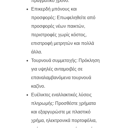
πραγματικό χρόνο.
Επικερδή μπόνους και
προσφορές: Επωφεληθείτε από
προσφορές νέων παικτών,
περιστροφές χωρίς κόστος,
επιστροφή μετρητών και πολλά
άλλα.
Τουρνουά συμμετοχής: Πρόκληση
για υψηλές ανταμοιβές σε
επαναλαμβανόμενα τουρνουά
καζίνο.
Ευέλικτες εναλλακτικές λύσεις
πληρωμής: Προσθέστε χρήματα
και εξαργυρώστε με πλαστικό
χρήμα, ηλεκτρονικά πορτοφόλια,