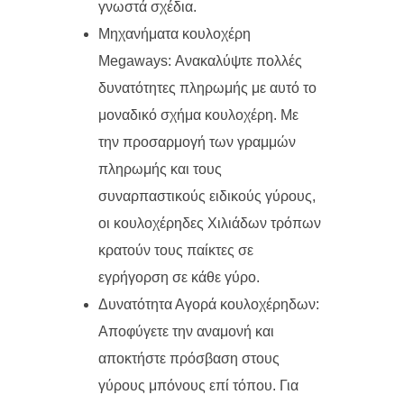
γνωστά σχέδια.
Μηχανήματα κουλοχέρη
Megaways: Ανακαλύψτε πολλές
δυνατότητες πληρωμής με αυτό το
μοναδικό σχήμα κουλοχέρη. Με
την προσαρμογή των γραμμών
πληρωμής και τους
συναρπαστικούς ειδικούς γύρους,
οι κουλοχέρηδες Χιλιάδων τρόπων
κρατούν τους παίκτες σε
εγρήγορση σε κάθε γύρο.
Δυνατότητα Αγορά κουλοχέρηδων:
Αποφύγετε την αναμονή και
αποκτήστε πρόσβαση στους
γύρους μπόνους επί τόπου. Για