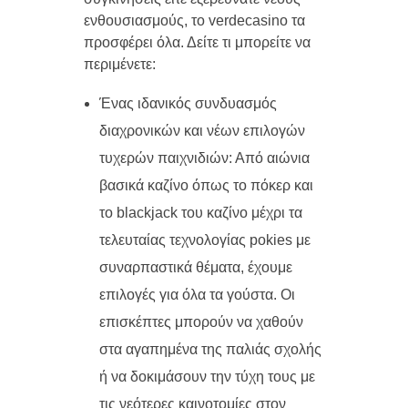
ενθουσιασμούς, το verdecasino τα
προσφέρει όλα. Δείτε τι μπορείτε να
περιμένετε:
Ένας ιδανικός συνδυασμός
διαχρονικών και νέων επιλογών
τυχερών παιχνιδιών: Από αιώνια
βασικά καζίνο όπως το πόκερ και
το blackjack του καζίνο μέχρι τα
τελευταίας τεχνολογίας pokies με
συναρπαστικά θέματα, έχουμε
επιλογές για όλα τα γούστα. Οι
επισκέπτες μπορούν να χαθούν
στα αγαπημένα της παλιάς σχολής
ή να δοκιμάσουν την τύχη τους με
τις νεότερες καινοτομίες στον