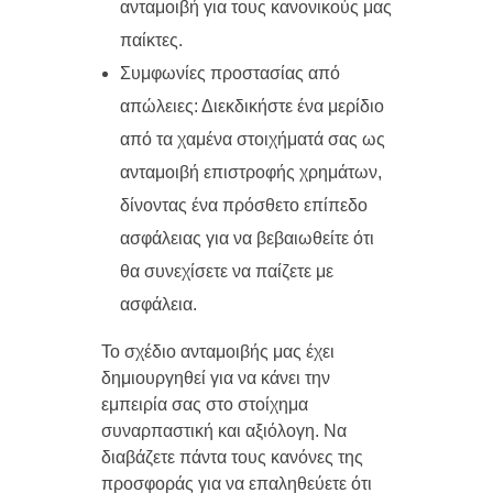
ανταμοιβή για τους κανονικούς μας
παίκτες.
Συμφωνίες προστασίας από
απώλειες: Διεκδικήστε ένα μερίδιο
από τα χαμένα στοιχήματά σας ως
ανταμοιβή επιστροφής χρημάτων,
δίνοντας ένα πρόσθετο επίπεδο
ασφάλειας για να βεβαιωθείτε ότι
θα συνεχίσετε να παίζετε με
ασφάλεια.
Το σχέδιο ανταμοιβής μας έχει
δημιουργηθεί για να κάνει την
εμπειρία σας στο στοίχημα
συναρπαστική και αξιόλογη. Να
διαβάζετε πάντα τους κανόνες της
προσφοράς για να επαληθεύετε ότι