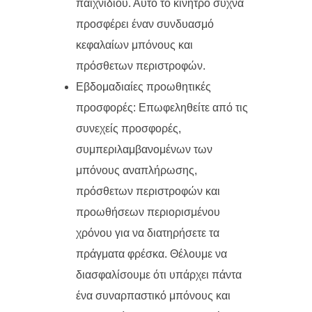
παιχνιδιού. Αυτό το κίνητρο συχνά
προσφέρει έναν συνδυασμό
κεφαλαίων μπόνους και
πρόσθετων περιστροφών.
Εβδομαδιαίες προωθητικές
προσφορές: Επωφεληθείτε από τις
συνεχείς προσφορές,
συμπεριλαμβανομένων των
μπόνους αναπλήρωσης,
πρόσθετων περιστροφών και
προωθήσεων περιορισμένου
χρόνου για να διατηρήσετε τα
πράγματα φρέσκα. Θέλουμε να
διασφαλίσουμε ότι υπάρχει πάντα
ένα συναρπαστικό μπόνους και