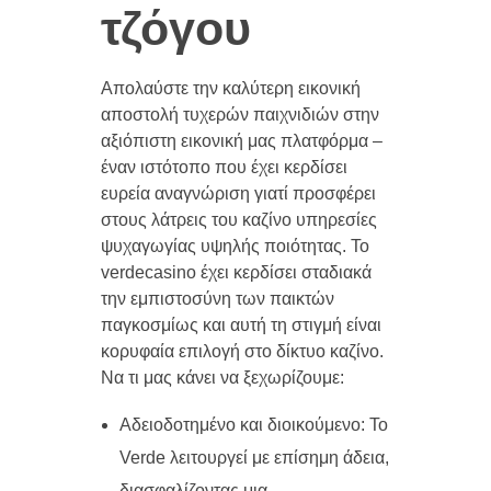
τζόγου
Απολαύστε την καλύτερη εικονική
αποστολή τυχερών παιχνιδιών στην
αξιόπιστη εικονική μας πλατφόρμα –
έναν ιστότοπο που έχει κερδίσει
ευρεία αναγνώριση γιατί προσφέρει
στους λάτρεις του καζίνο υπηρεσίες
ψυχαγωγίας υψηλής ποιότητας. Το
verdecasino έχει κερδίσει σταδιακά
την εμπιστοσύνη των παικτών
παγκοσμίως και αυτή τη στιγμή είναι
κορυφαία επιλογή στο δίκτυο καζίνο.
Να τι μας κάνει να ξεχωρίζουμε:
Αδειοδοτημένο και διοικούμενο: Το
Verde λειτουργεί με επίσημη άδεια,
διασφαλίζοντας μια