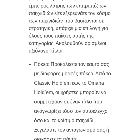
έμπειρος λάτρης των επιτραπέζιων
παιχνιδιών είτε εξερευνάτε τον κόσμο
των παιχνιδιών που βασίζονται σε
στρατηγική, υπάρχει μια επιλογή για
όλους τους παίκτες αυτής της
κατηγορίας. Ακολουθούν ορισμένοι
αξιόλογοι τίτλοι:
Πόκερ: Προκαλέστε τον εαυτό σας
με διάφορες μορφές πόκερ. Από το
Classic Hold’em έως το Omaha
Hold’em, οι χρήστες μπορούν να
συμμετέχουν σε έναν τίτλο που
αναγνωρίζει τόσο τον αυτοέλεγχο
όσο και το κρίσιμο παιχνίδι.
Ξεγελάστε τον ανταγωνισμό σας ή
ρισκάρετε τα πάντα!