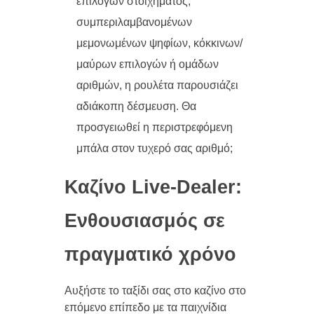
επιλογών στοιχήματος,
συμπεριλαμβανομένων
μεμονωμένων ψηφίων, κόκκινων/
μαύρων επιλογών ή ομάδων
αριθμών, η ρουλέτα παρουσιάζει
αδιάκοπη δέσμευση. Θα
προσγειωθεί η περιστρεφόμενη
μπάλα στον τυχερό σας αριθμό;
Καζίνο Live-Dealer:
Ενθουσιασμός σε
πραγματικό χρόνο
Αυξήστε το ταξίδι σας στο καζίνο στο
επόμενο επίπεδο με τα παιχνίδια