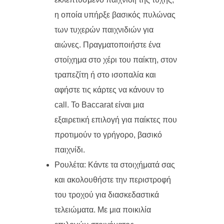
η οποία υπήρξε βασικός πυλώνας
των τυχερών παιχνιδιών για
αιώνες. Πραγματοποιήστε ένα
στοίχημα στο χέρι του παίκτη, στον
τραπεζίτη ή στο ισοπαλία και
αφήστε τις κάρτες να κάνουν το
call. Το Baccarat είναι μια
εξαιρετική επιλογή για παίκτες που
προτιμούν το γρήγορο, βασικό
παιχνίδι.
Ρουλέτα: Κάντε τα στοιχήματά σας
και ακολουθήστε την περιστροφή
του τροχού για διασκεδαστικά
τελειώματα. Με μια ποικιλία