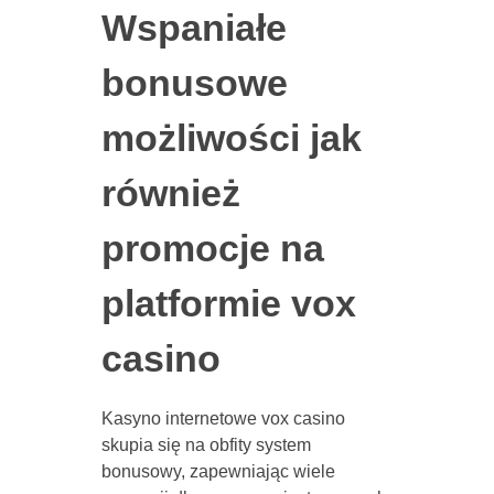
Wspaniałe
bonusowe
możliwości jak
również
promocje na
platformie vox
casino
Kasyno internetowe vox casino
skupia się na obfity system
bonusowy, zapewniając wiele