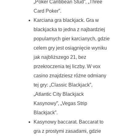
„Poker Caribbean Stud”, „Three
Card Poker”.
Karciana gra blackjack. Gra w
blackjacka to jedna z najbardziej
popularnych gier karcianych, gdzie
celem gry jest osiągnięcie wyniku
jak najbliższego 21, bez
przekroczenia tej liczby. W vox
casino znajdziesz różne odmiany
tej gry: „Classic Blackjack”,
„Atlantic City Blackjack
Kasynowy”, „Vegas Strip
Blackjack”.
Kasynowy baccarat. Baccarat to
gra z prostymi zasadami, gdzie