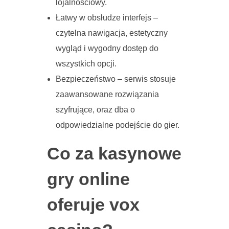
lojalnościowy.
Łatwy w obsłudze interfejs –
czytelna nawigacja, estetyczny
wygląd i wygodny dostęp do
wszystkich opcji.
Bezpieczeństwo – serwis stosuje
zaawansowane rozwiązania
szyfrujące, oraz dba o
odpowiedzialne podejście do gier.
Co za kasynowe
gry online
oferuje vox