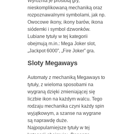
Wyróżnia je prostotą gry,
nieskomplikowaną mechaniką oraz
rozpoznawalnymi symbolami, jak np.
Owocowe ikony, ikony barów, ikona
siódemki i symbol dzwonków.
Lubiane tytuły w tej kategorii
obejmują m.in.: Mega Joker slot,
„Jackpot 6000”, „Fire Joker” gra.
Sloty Megaways
Automaty z mechaniką Megaways to
tytuły, z wieloma sposobami na
wygraną dzięki zmieniającej się
liczbie ikon na każdym walcu. Tego
rodzaju mechanika czyni każdy spin
wyjątkowym, a szanse na wygrane
są naprawdę duże.
Najpopularniejsze tytuły w tej