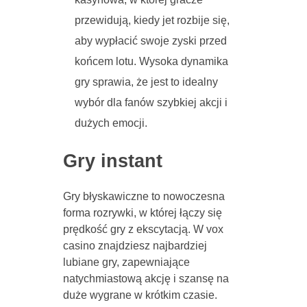
przewidują, kiedy jet rozbije się,
aby wypłacić swoje zyski przed
końcem lotu. Wysoka dynamika
gry sprawia, że jest to idealny
wybór dla fanów szybkiej akcji i
dużych emocji.
Gry instant
Gry błyskawiczne to nowoczesna
forma rozrywki, w której łączy się
prędkość gry z ekscytacją. W vox
casino znajdziesz najbardziej
lubiane gry, zapewniające
natychmiastową akcję i szansę na
duże wygrane w krótkim czasie.