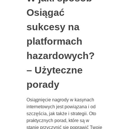
Osiągać
sukcesy na
platformach
hazardowych?
– Użyteczne
porady
Osiągnięcie nagrody w kasynach
internetowych jest powiązana i od
szczęścia, jak także i strategii. Oto
praktycznych porad, które są w
stanie przyczynić się poprawić Twoje