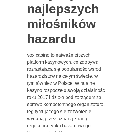
najlepszych
miłośników
hazardu
vox casino to najważniejszych
platform kasynowych, co zdobywa
rozrastającą się popularność wśród
hazardzistów na całym świecie, w
tym również w Polsce. Wirtualne
kasyno rozpoczęło swoją działalność
roku 2017 i działa pod zarządem za
sprawą kompetentnego organizatora,
legitymującego się zezwolenie
wydaną przez uznaną znaną
regulatora rynku hazardowego –