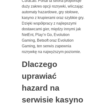
Curacao. Portal ta strona proponuje
duży zakres opcji rozrywki, wliczając
automaty hazardowe, gry stołowe,
kasyno z krupierami oraz szybkie gry.
Dzięki współpracy z najlepszymi
dostawcami gier, między innymi jak
NetEnt, Play’n Go, Evolution
Gaming, Betsoft oraz Evolution
Gaming, ten serwis zapewnia
rozrywkę na najwyższym poziomie.
Dlaczego
uprawiać
hazard na
serwisie kasyno