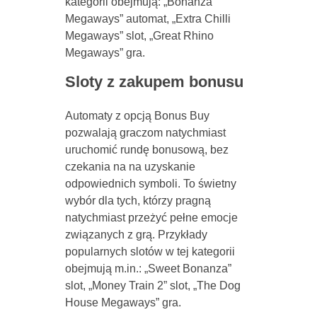
kategorii obejmują: „Bonanza
Megaways” automat, „Extra Chilli
Megaways” slot, „Great Rhino
Megaways” gra.
Sloty z zakupem bonusu
Automaty z opcją Bonus Buy
pozwalają graczom natychmiast
uruchomić rundę bonusową, bez
czekania na na uzyskanie
odpowiednich symboli. To świetny
wybór dla tych, którzy pragną
natychmiast przeżyć pełne emocje
związanych z grą. Przykłady
popularnych slotów w tej kategorii
obejmują m.in.: „Sweet Bonanza”
slot, „Money Train 2” slot, „The Dog
House Megaways” gra.