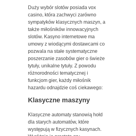
Duży wybór slotów posiada vox
casino, która zachwyci zarówno
sympatyków klasycznych maszyn, a
także miłośników innowacyjnych
slotów. Kasyno internetowe ma
umowy z wiodącymi dostawcami co
pozwala na stałe systematyczne
poszerzanie zasobów gier o świeże
tytuły, unikalne tytuły. Z powodu
różnorodności tematycznej i
funkcjom gier, każdy miłośnik
hazardu odnajdzie coś ciekawego:
Klasyczne maszyny
Klasyczne automaty stanowią hołd
dla starych automatów, które
występują w fizycznych kasynach.