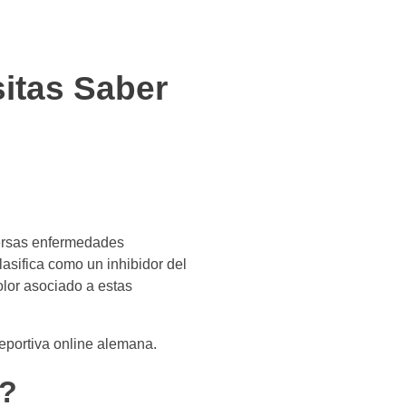
itas Saber
versas enfermedades
lasifica como un inhibidor del
dolor asociado a estas
deportiva online alemana.
o?