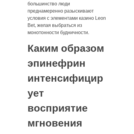
большинство люди
преднамеренно разыскивают
условия с элементами казино Leon
Bet, желая выбраться из
монотонности будничности.
Каким образом
эпинефрин
интенсифицир
ует
восприятие
мгновения