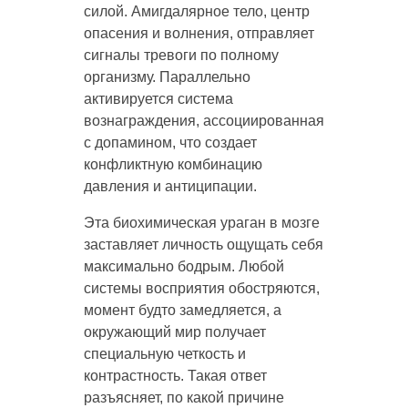
силой. Амигдалярное тело, центр
опасения и волнения, отправляет
сигналы тревоги по полному
организму. Параллельно
активируется система
вознаграждения, ассоциированная
с допамином, что создает
конфликтную комбинацию
давления и антиципации.
Эта биохимическая ураган в мозге
заставляет личность ощущать себя
максимально бодрым. Любой
системы восприятия обостряются,
момент будто замедляется, а
окружающий мир получает
специальную четкость и
контрастность. Такая ответ
разъясняет, по какой причине