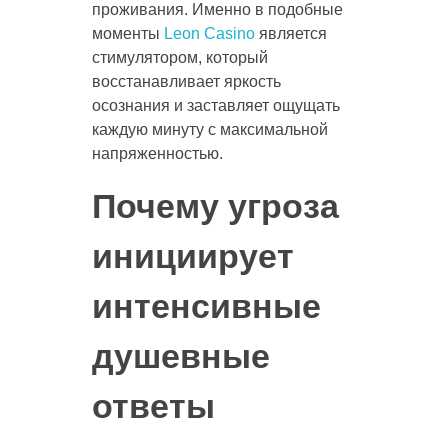
проживания. Именно в подобные
моменты
Leon Casino
является
стимулятором, который
восстанавливает яркость
осознания и заставляет ощущать
каждую минуту с максимальной
напряженностью.
Почему угроза
инициирует
интенсивные
душевные
ответы