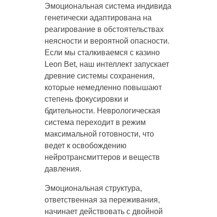
Эмоциональная система индивида
генетически адаптирована на
реагирование в обстоятельствах
неясности и вероятной опасности.
Если мы сталкиваемся с казино
Leon Bet, наш интеллект запускает
древние системы сохранения,
которые немедленно повышают
степень фокусировки и
бдительности. Неврологическая
система переходит в режим
максимальной готовности, что
ведет к освобождению
нейротрансмиттеров и веществ
давления.
Эмоциональная структура,
ответственная за переживания,
начинает действовать с двойной