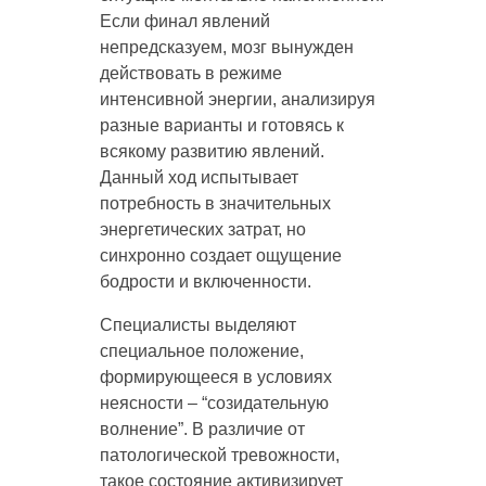
Если финал явлений
непредсказуем, мозг вынужден
действовать в режиме
интенсивной энергии, анализируя
разные варианты и готовясь к
всякому развитию явлений.
Данный ход испытывает
потребность в значительных
энергетических затрат, но
синхронно создает ощущение
бодрости и включенности.
Специалисты выделяют
специальное положение,
формирующееся в условиях
неясности – “созидательную
волнение”. В различие от
патологической тревожности,
такое состояние активизирует