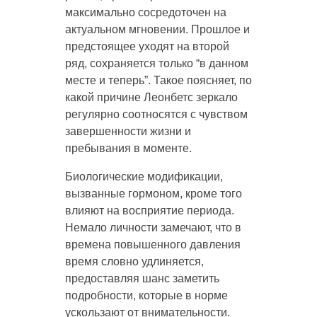
максимально сосредоточен на
актуальном мгновении. Прошлое и
предстоящее уходят на второй
ряд, сохраняется только “в данном
месте и теперь”. Такое поясняет, по
какой причине Леонбетс зеркало
регулярно соотносятся с чувством
завершенности жизни и
пребывания в моменте.
Биологические модификации,
вызванные гормоном, кроме того
влияют на восприятие периода.
Немало личности замечают, что в
времена повышенного давления
время словно удлиняется,
предоставляя шанс заметить
подробности, которые в норме
ускользают от внимательности.