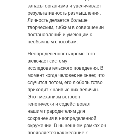
запасы организма и увеличивает
результативность размышления.
Личность делается больше
творческим, гибким в совершении
постановлений и умеющим к
необычным способам.
Неопределенность кроме того
включает систему
исследовательского поведения. В
момент когда человек не знает, что
случится потом, его любопытство
приходит к наивысших величин.
Этот механизм встроен
генетически и содействовал
нашим прародителям для
сохранения в неопределенной
окружении. В нынешнем рамках он
проявляется как желание к