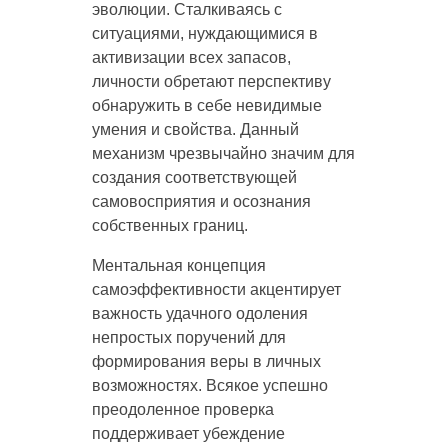
эволюции. Сталкиваясь с
ситуациями, нуждающимися в
активизации всех запасов,
личности обретают перспективу
обнаружить в себе невидимые
умения и свойства. Данный
механизм чрезвычайно значим для
создания соответствующей
самовосприятия и осознания
собственных границ.
Ментальная концепция
самоэффективности акцентирует
важность удачного одоления
непростых поручений для
формирования веры в личных
возможностях. Всякое успешно
преодоленное проверка
поддерживает убеждение