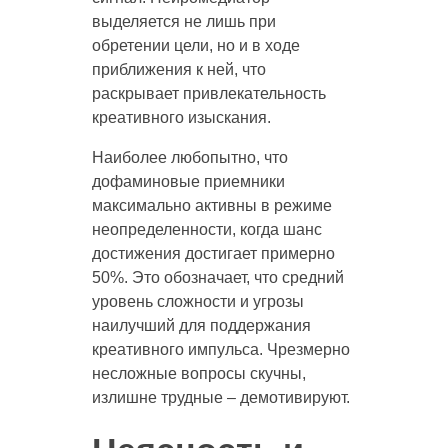
выделяется не лишь при
обретении цели, но и в ходе
приближения к ней, что
раскрывает привлекательность
креативного изыскания.
Наиболее любопытно, что
дофаминовые приемники
максимально активны в режиме
неопределенности, когда шанс
достижения достигает примерно
50%. Это обозначает, что средний
уровень сложности и угрозы
наилучший для поддержания
креативного импульса. Чрезмерно
несложные вопросы скучны,
излишне трудные – демотивируют.