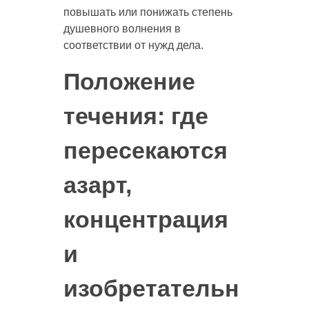
повышать или понижать степень
душевного волнения в
соответствии от нужд дела.
Положение
течения: где
пересекаются
азарт,
концентрация
и
изобретательн