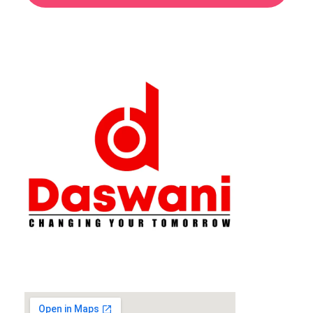
Daswani Classes
Changing Your Tomorrow