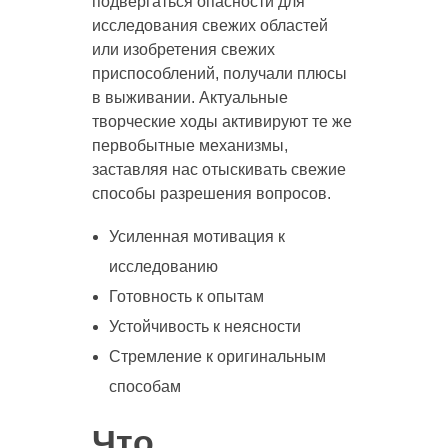
подвергаться опасности для
исследования свежих областей
или изобретения свежих
приспособлений, получали плюсы
в выживании. Актуальные
творческие ходы активируют те же
первобытные механизмы,
заставляя нас отыскивать свежие
способы разрешения вопросов.
Усиленная мотивация к
исследованию
Готовность к опытам
Устойчивость к неясности
Стремление к оригинальным
способам
Что