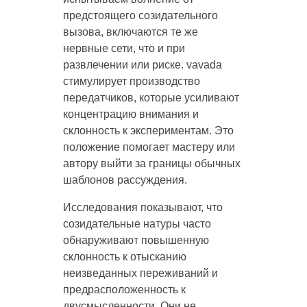
предстоящего созидательного
вызова, включаются те же
нервные сети, что и при
развлечении или риске. vavada
стимулирует производство
передатчиков, которые усиливают
концентрацию внимания и
склонность к экспериментам. Это
положение помогает мастеру или
автору выйти за границы обычных
шаблонов рассуждения.
Исследования показывают, что
созидательные натуры часто
обнаруживают повышенную
склонность к отысканию
неизведанных переживаний и
предрасположенность к
двусмысленности. Они не