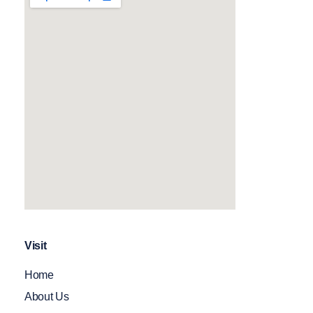
Visit
Home
About Us