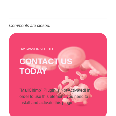
Comments are closed.
DASWANI INSTITUTE
CONTACT US
TODAY
"MailChimp" Plugin is Not Activated!
In
order to use this element, you need to
install and activate this plugin.