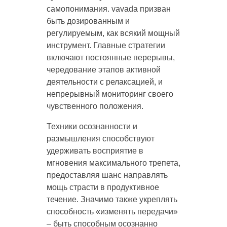
самопонимания. vavada призван
быть дозированным и
регулируемым, как всякий мощный
инструмент. Главные стратегии
включают постоянные перерывы,
чередование этапов активной
деятельности с релаксацией, и
непрерывный мониторинг своего
чувственного положения.
Техники осознанности и
размышления способствуют
удерживать восприятие в
мгновения максимального трепета,
предоставляя шанс направлять
мощь страсти в продуктивное
течение. Значимо также укреплять
способность «изменять передачи»
– быть способным осознанно