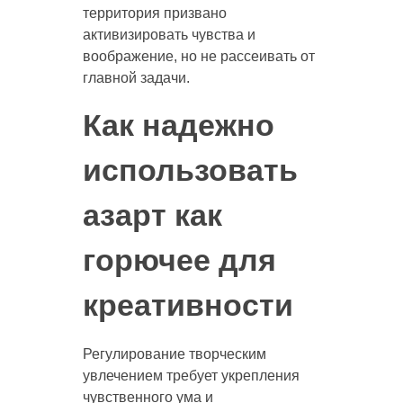
территория призвано
активизировать чувства и
воображение, но не рассеивать от
главной задачи.
Как надежно
использовать
азарт как
горючее для
креативности
Регулирование творческим
увлечением требует укрепления
чувственного ума и