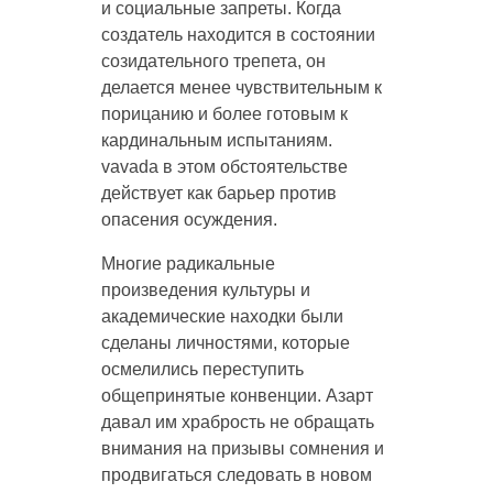
и социальные запреты. Когда
создатель находится в состоянии
созидательного трепета, он
делается менее чувствительным к
порицанию и более готовым к
кардинальным испытаниям.
vavada в этом обстоятельстве
действует как барьер против
опасения осуждения.
Многие радикальные
произведения культуры и
академические находки были
сделаны личностями, которые
осмелились переступить
общепринятые конвенции. Азарт
давал им храбрость не обращать
внимания на призывы сомнения и
продвигаться следовать в новом