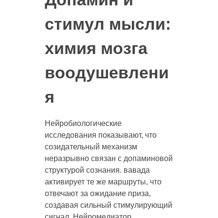
стимул мысли:
химия мозга
воодушевлени
я
Нейробиологические
исследования показывают, что
созидательный механизм
неразрывно связан с допаминовой
структурой сознания. вавада
активирует те же маршруты, что
отвечают за ожидание приза,
создавая сильный стимулирующий
сигнал. Нейромедиатор