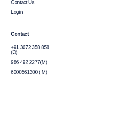
Contact Us
Login
Contact
+91 3672 358 858
(O)
986 492 2277(M)
6000561300 ( M)
Address
Corporate office: -
First Floor Stadium Market,
A.T. Road, Nagaon, Assam