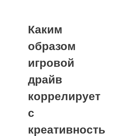
Каким
образом
игровой
драйв
коррелирует
с
креативность