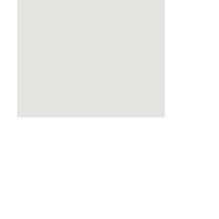
Visit
Home
About Us
Contact Us
Login