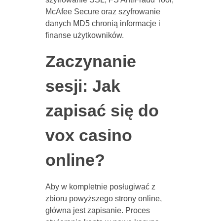
McAfee Secure oraz szyfrowanie
danych MD5 chronią informacje i
finanse użytkowników.
Zaczynanie
sesji: Jak
zapisać się do
vox casino
online?
Aby w kompletnie posługiwać z
zbioru powyższego strony online,
główna jest zapisanie. Proces