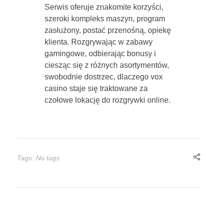
Serwis oferuje znakomite korzyści,
szeroki kompleks maszyn, program
zasłużony, postać przenośną, opiekę
klienta. Rozgrywając w zabawy
gamingowe, odbierając bonusy i
ciesząc się z różnych asortymentów,
swobodnie dostrzec, dlaczego vox
casino staje się traktowane za
czołowe lokację do rozgrywki online.
Tags: No tags