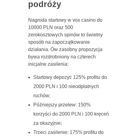
podróży
Nagroda startowy w vox casino do
10000 PLN oraz 500
zerokosztowych spinów to świetny
sposób na zapoczątkowanie
działania. Ów zasobny propozycja
bywa rozdrobniony na czterech
inicjalne zasilenia:
Startowy depozyt: 125% profitu do
2000 PLN i 100 nieodpłatnych
ruchów;
Późniejszy przelew: 150%
korzyści do 2000 PLN i 100 kręceń
za okazyjnie;
Trzeci zasilenie: 175% profitu do