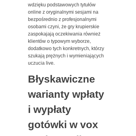
wdzięku podstawowych tytułów
online z oryginalnymi sesjami na
bezpośrednio z profesjonalnymi
osobami czyni, że gry krupierskie
zaspokajają oczekiwania również
klientów o typowym wyborze,
dodatkowo tych konkretnych, którzy
szukają prężnych i wymieniających
uczucia live.
Błyskawiczne
warianty wpłaty
i wypłaty
gotówki w vox