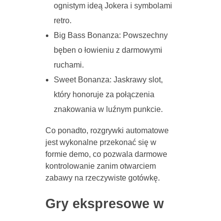
ognistym ideą Jokera i symbolami
retro.
Big Bass Bonanza: Powszechny
bęben o łowieniu z darmowymi
ruchami.
Sweet Bonanza: Jaskrawy slot,
który honoruje za połączenia
znakowania w luźnym punkcie.
Co ponadto, rozgrywki automatowe
jest wykonalne przekonać się w
formie demo, co pozwala darmowe
kontrolowanie zanim otwarciem
zabawy na rzeczywiste gotówkę.
Gry ekspresowe w