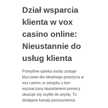
Dział wsparcia
klienta w vox
casino online:
Nieustannie do
usług klienta
Pomyślne opieka osoby zostaje
kluczowe dla idealnego przeżycia w
vox casino, w związku z tym
wyznaczony departament pomocy
okazuje się szybki do asysty. Tu
dostępne kanały porozumienia: