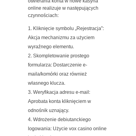
otwierania konta w nowe kasyna
online realizuje w następujących
czynnościach:
Kliknięcie symbolu „Rejestracja”:
Akcja mechanizmu za użyciem
wyraźnego elementu.
Skompletowanie prostego
formularza: Dostarczenie e-
maila/komórki oraz również
własnego klucza.
Weryfikacja adresu e-mail:
Aprobata konta kliknięciem w
odnośnik uznający.
Wdrożenie debiutanckiego
logowania: Użycie vox casino online