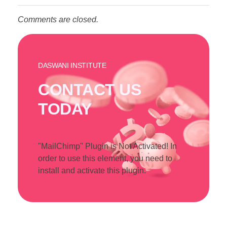
Comments are closed.
DASWANI INSTITUTE
CONTACT US
TODAY
"MailChimp" Plugin is Not Activated!
In
order to use this element, you need to
install and activate this plugin.