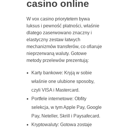
casino online
W vox casino priorytetem bywa
luksus i pewność płatności, właśnie
dlatego zaserwowano znaczny i
elastyczny zestaw łatwych
mechanizmów transferów, co ofiaruje
nieprzerwaną waluty. Gotowe
metody przelewów prezentują:
Karty bankowe: Kryją w sobie
właśnie one ulubione sposoby,
czyli VISA i Mastercard.
Portfele internetowe: Obfity
selekcja, w tym Apple Pay, Google
Pay, Neteller, Skrill i Paysafecard.
Kryptowaluty: Gotowa zostaje