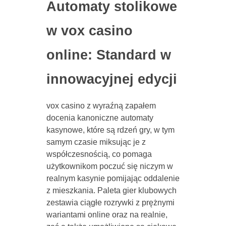
Automaty stolikowe
w vox casino
online: Standard w
innowacyjnej edycji
vox casino z wyraźną zapałem
docenia kanoniczne automaty
kasynowe, które są rdzeń gry, w tym
samym czasie miksując je z
współczesnością, co pomaga
użytkownikom poczuć się niczym w
realnym kasynie pomijając oddalenie
z mieszkania. Paleta gier klubowych
zestawia ciągłe rozrywki z prężnymi
wariantami online oraz na realnie,