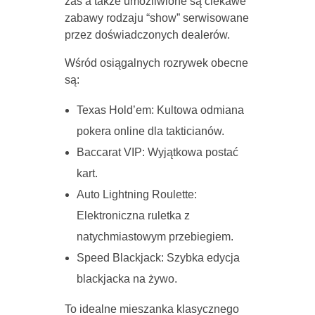
zaś a także umożliwione są ciekawe
zabawy rodzaju “show” serwisowane
przez doświadczonych dealerów.
Wśród osiągalnych rozrywek obecne
są:
Texas Hold’em: Kultowa odmiana
pokera online dla takticianów.
Baccarat VIP: Wyjątkowa postać
kart.
Auto Lightning Roulette:
Elektroniczna ruletka z
natychmiastowym przebiegiem.
Speed Blackjack: Szybka edycja
blackjacka na żywo.
To idealne mieszanka klasycznego