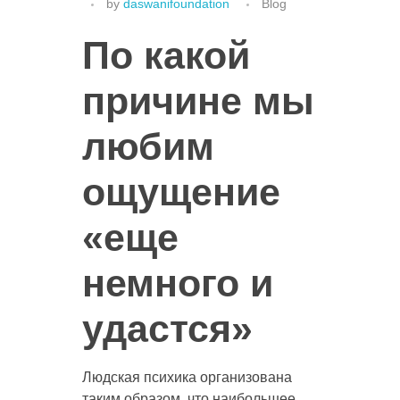
by
daswanifoundation
Blog
По какой
причине мы
любим
ощущение
«еще
немного и
удастся»
Людская психика организована
таким образом, что наибольшее