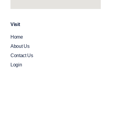
Visit
Home
About Us
Contact Us
Login
Contact
+91 3672 358 858
(O)
986 492 2277(M)
6000561300 ( M)