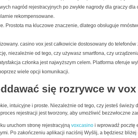
wych nagród rejestracyjnych po zwykłe nagrody dla graczy dla c
gularnie rekompensowane.
e. Prostota ma kluczowe znaczenie, dlatego obsługuje mnóstw
izowany. casino vox jest całkowicie dostosowany do telefonów 
cję, niezależnie od tego, czy używasz smartfona, czy urządzeni
ysfakcja członka jest najwyższym celem. Platforma oferuje wy
oprzez wiele opcji komunikacji.
oddawać się rozrywce w vox
ie, intuicyjne i proste. Niezależnie od tego, czy jesteś świeży 
roces rejestracji jest tworzony, aby umożliwić bezzwłoczne za
łku uruchom stronę rejestracyjną
voxcasino
i wprowadź pocztę e
 Po zakończeniu aplikacji naciśnij Wyślij, a będziesz bliżej 