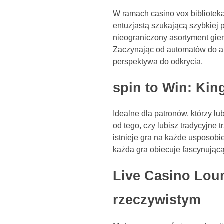
W ramach casino vox bibliotek
entuzjastą szukającą szybkiej 
nieograniczony asortyment gie
Zaczynając od automatów do au
perspektywa do odkrycia.
spin to Win: Kin
Idealne dla patronów, którzy l
od tego, czy lubisz tradycyjne
istnieje gra na każde usposobi
każda gra obiecuje fascynującą
Live Casino Lou
rzeczywistym