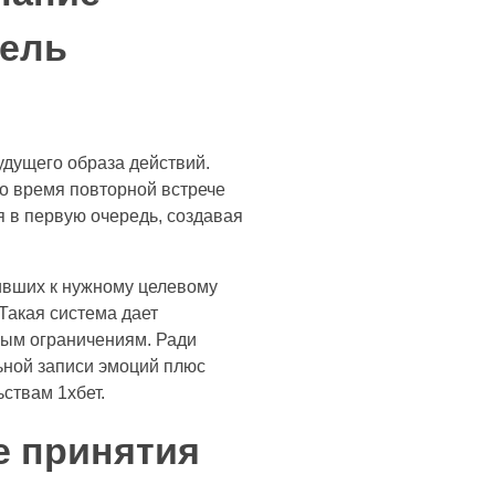
дель
дущего образа действий.
Во время повторной встрече
 в первую очередь, создавая
ивших к нужному целевому
Такая система дает
ным ограничениям. Ради
ьной записи эмоций плюс
ствам 1хбет.
е принятия