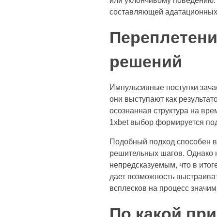
или уклончивому поведению.
составляющей адатационных 
Переплетени
решений
Импульсивные поступки зачас
они выступают как результат
осознанная структура на вре
1xbet выбор формируется по
Подобный подход способен в
решительных шагов. Однако 
непредсказуемым, что в итог
дает возможность выстраива
всплесков на процесс значи
По какой пр