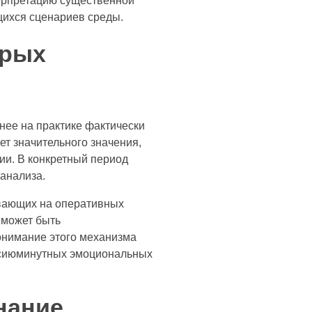
терпретацию существенной
щихся сценариев среды.
трых
нее на практике фактически
ет значительного значения,
ии. В конкретный период
анализа.
ывающих на оперативных
 может быть
понимание этого механизма
е сиюминутных эмоциональных
нание