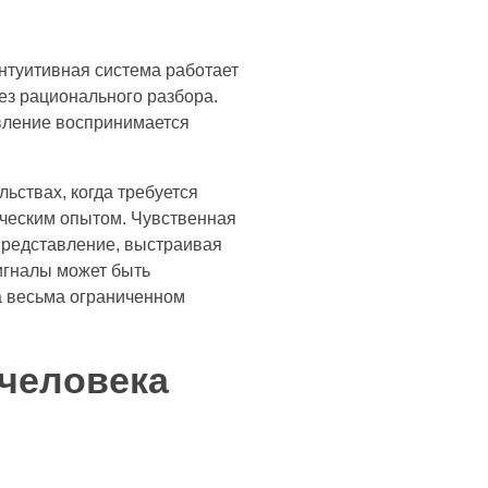
нтуитивная система работает
ез рационального разбора.
авление воспринимается
ьствах, когда требуется
ическим опытом. Чувственная
представление, выстраивая
игналы может быть
а весьма ограниченном
человека