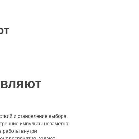
ют
авляют
ствий и становление выбора.
утренние импульсы незаметно
е работы внутри
ент восприятия, задают