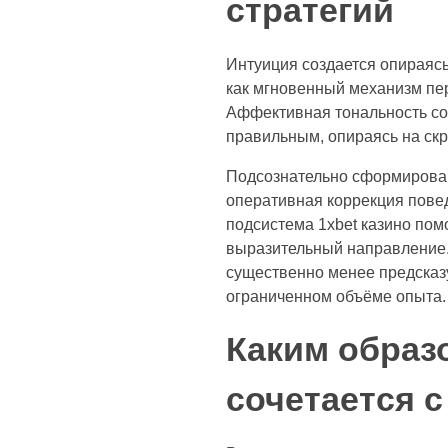
стратегий
Интуиция создается опираясь
как мгновенный механизм пер
Аффективная тональность сод
правильным, опираясь на ск
Подсознательно сформированн
оперативная коррекция пове
подсистема 1xbet казино пом
выразительный направление.
существенно менее предсказу
ограниченном объёме опыта.
Каким образ
сочетается 