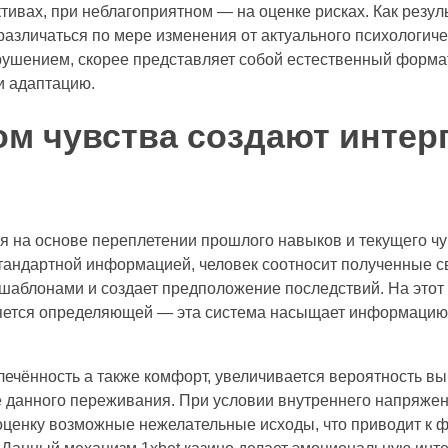
ивах, при неблагоприятном — на оценке рисках. Как резул
различаться по мере изменения от актуального психологиче
рушением, скорее представляет собой естественный формат
и адаптацию.
ом чувства создают инте
я на основе переплетении прошлого навыков и текущего чу
естандартной информацией, человек соотносит полученные
шаблонами и создает предположение последствий. На этот
яется определяющей — эта система насыщает информацию
лечённость а также комфорт, увеличивается вероятность вы
 данного переживания. При условии внутреннего напряжен
 оценку возможные нежелательные исходы, что приводит к