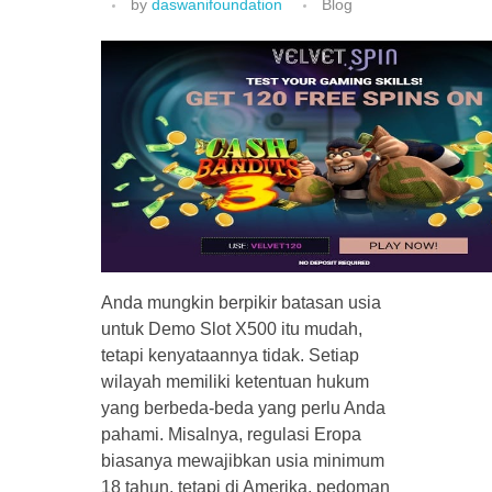
by
daswanifoundation
Blog
Anda mungkin berpikir batasan usia
untuk Demo Slot X500 itu mudah,
tetapi kenyataannya tidak. Setiap
wilayah memiliki ketentuan hukum
yang berbeda-beda yang perlu Anda
pahami. Misalnya, regulasi Eropa
biasanya mewajibkan usia minimum
18 tahun, tetapi di Amerika, pedoman