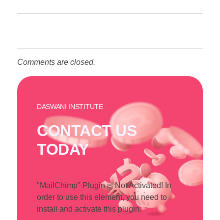
Comments are closed.
DASWANI INSTITUTE
CONTACT US
TODAY
"MailChimp" Plugin is Not Activated!
In
order to use this element, you need to
install and activate this plugin.