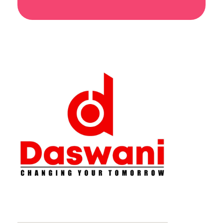
Daswani Classes
Changing Your Tomorrow