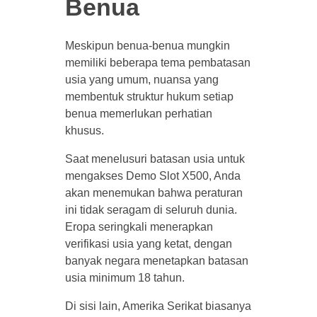
Benua
Meskipun benua-benua mungkin
memiliki beberapa tema pembatasan
usia yang umum, nuansa yang
membentuk struktur hukum setiap
benua memerlukan perhatian
khusus.
Saat menelusuri batasan usia untuk
mengakses Demo Slot X500, Anda
akan menemukan bahwa peraturan
ini tidak seragam di seluruh dunia.
Eropa seringkali menerapkan
verifikasi usia yang ketat, dengan
banyak negara menetapkan batasan
usia minimum 18 tahun.
Di sisi lain, Amerika Serikat biasanya