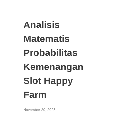
Analisis
Matematis
Probabilitas
Kemenangan
Slot Happy
Farm
November 20, 2025