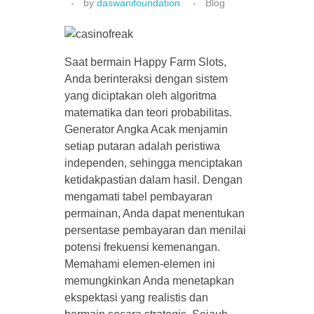
by
daswanifoundation
Blog
Saat bermain Happy Farm Slots,
Anda berinteraksi dengan sistem
yang diciptakan oleh algoritma
matematika dan teori probabilitas.
Generator Angka Acak menjamin
setiap putaran adalah peristiwa
independen, sehingga menciptakan
ketidakpastian dalam hasil. Dengan
mengamati tabel pembayaran
permainan, Anda dapat menentukan
persentase pembayaran dan menilai
potensi frekuensi kemenangan.
Memahami elemen-elemen ini
memungkinkan Anda menetapkan
ekspektasi yang realistis dan