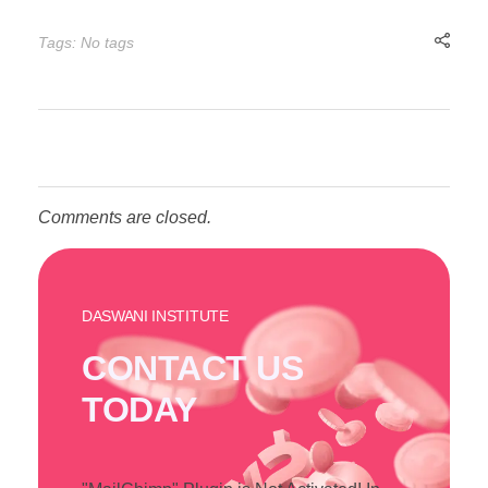
Tags: No tags
Comments are closed.
DASWANI INSTITUTE
CONTACT US
TODAY