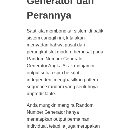
Generator dan
Perannya
Saat kita membongkar sistem di balik
sistem canggih ini, kita akan
menyadari bahwa pusat dari
perangkat slot modern berpusat pada
Random Number Generator.
Generator Angka Acak menjamin
output setiap spin bersifat
independen, menghasilkan pattern
sequence random yang seutuhnya
unpredictable.
Anda mungkin mengira Random
Number Generator hanya
menetapkan output permainan
individual, tetapi ia juga merupakan