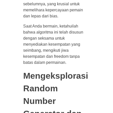
sebelumnya, yang krusial untuk
memelihara kepercayaan pemain
dan lepas dari bias.
Saat Anda bermain, ketahuilah
bahwa algoritma ini telah disusun
dengan seksama untuk
menyediakan kesempatan yang
seimbang, mengikuti jiwa
kesempatan dan freedom tanpa
batas dalam permainan.
Mengeksplorasi
Random
Number