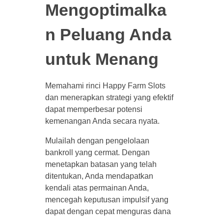
Mengoptimalka
n Peluang Anda
untuk Menang
Memahami rinci Happy Farm Slots
dan menerapkan strategi yang efektif
dapat memperbesar potensi
kemenangan Anda secara nyata.
Mulailah dengan pengelolaan
bankroll yang cermat. Dengan
menetapkan batasan yang telah
ditentukan, Anda mendapatkan
kendali atas permainan Anda,
mencegah keputusan impulsif yang
dapat dengan cepat menguras dana